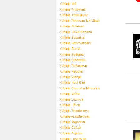
Kuhinje
Niš
Kuhinje
Kruševac
Kuhinje
Kragujevac
Kuhinje
Petrovac Na Mlavi
Kuhinje
Boževac
Kuhinje
Nova Pazova
Kuhinje
Subotica
Kuhinje
Petrovaradin
Kuhinje
Ruma
Kuhinje
Svilajnac
Kuhinje
Srbobran
Kuhinje
Požarevac
Kuhinje
Negotin
Kuhinje
Vranje
Kuhinje
Novi Sad
Kuhinje
Sremska Mitrovica
Kuhinje
Vršac
Kuhinje
Loznica
Kuhinje
Užice
Kuhinje
Smederevo
Kuhinje
Aranđelovac
Kuhinje
Jagodina
Kuhinje
Čačak
Kuhinje
Zaječar
Kuhinje
Leskovac