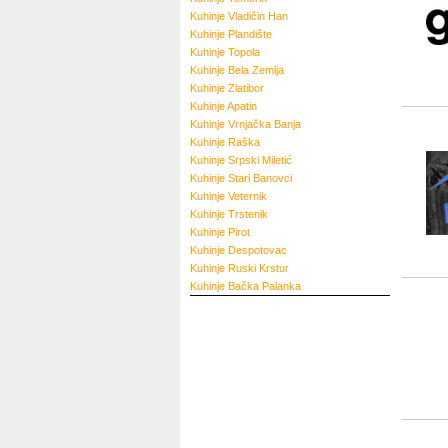
Kuhinje
Vladičin Han
Kuhinje
Plandište
Kuhinje
Topola
Kuhinje
Bela Zemlja
Kuhinje
Zlatibor
Kuhinje
Apatin
Kuhinje
Vrnjačka Banja
Kuhinje
Raška
Kuhinje
Srpski Miletić
Kuhinje
Stari Banovci
Kuhinje
Veternik
Kuhinje
Trstenik
Kuhinje
Pirot
Kuhinje
Despotovac
Kuhinje
Ruski Krstur
Kuhinje
Bačka Palanka