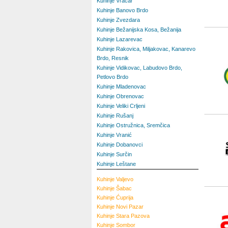
Kuhinje Vračar
Kuhinje Banovo Brdo
Kuhinje Zvezdara
Kuhinje Bežanijska Kosa, Bežanija
Kuhinje Lazarevac
Kuhinje Rakovica, Miljakovac, Kanarevo
Brdo, Resnik
Kuhinje Vidikovac, Labudovo Brdo,
Petlovo Brdo
Kuhinje Mladenovac
Kuhinje Obrenovac
Kuhinje Veliki Crljeni
Kuhinje Rušanj
Kuhinje Ostružnica, Sremčica
Kuhinje Vranić
Kuhinje Dobanovci
Kuhinje Surčin
Kuhinje Leštane
Kuhinje
Valjevo
Kuhinje
Šabac
Kuhinje
Ćuprija
Kuhinje
Novi Pazar
Kuhinje
Stara Pazova
Kuhinje
Sombor