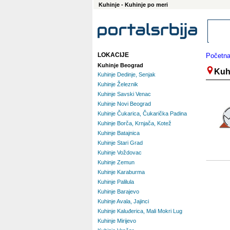
Kuhinje - Kuhinje po meri
LOKACIJE
Početn
Kuhinje Beograd
Kuh
Kuhinje Dedinje, Senjak
Kuhinje Železnik
Kuhinje Savski Venac
Kuhinje Novi Beograd
Kuhinje Čukarica, Čukarička Padina
Kuhinje Borča, Krnjača, Kotež
Kuhinje Batajnica
Kuhinje Stari Grad
Kuhinje Voždovac
Kuhinje Zemun
Kuhinje Karaburma
Kuhinje Palilula
Kuhinje Barajevo
Kuhinje Avala, Jajinci
Kuhinje Kaluđerica, Mali Mokri Lug
Kuhinje Mirijevo