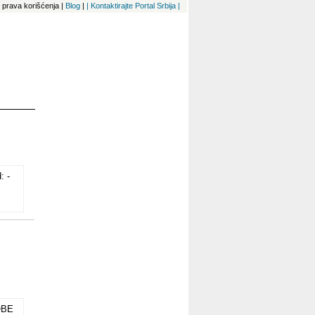
 i prava korišćenja
|
Blog
|
| Kontaktirajte Portal Srbija |
: -
OBE