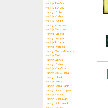
Kuhinje
Pančevo
Kuhinje
Sevojno
Kuhinje
Preljina
Kuhinje
Kraljevo
Kuhinje
Pećinci
Kuhinje
Zrenjanin
Kuhinje
Markovac
Kuhinje
Kosjerić
Kuhinje
Ivanjica
Kuhinje
Požega
Kuhinje
Prijepolje
Kuhinje
Gornji Milanovac
Kuhinje
Titel
Kuhinje
Opovo
Kuhinje
Padina
Kuhinje
Kovačica
Kuhinje
Velika Plana
Kuhinje
Kikinda
Kuhinje
Senta
Kuhinje
Bajina Bašta
Kuhinje
Bačka Topola
Kuhinje
Kladovo
Kuhinje
Bujanovac
Kuhinje
Bela Palanka
Kuhinje
Temerin