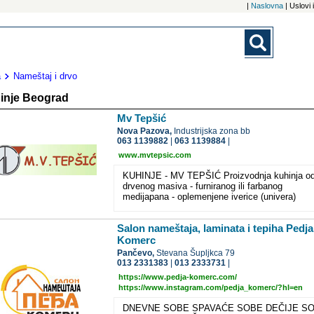
|
Naslovna
| Uslovi
a
Nameštaj i drvo
inje Beograd
Mv Tepšić
Nova Pazova,
Industrijska zona bb
063 1139882
|
063 1139884
|
www.mvtepsic.com
KUHINJE - MV TEPŠIĆ Proizvodnja kuhinja od
drvenog masiva - furniranog ili farbanog
medijapana - oplemenjene iverice (univera)
Salon nameštaja, laminata i tepiha Pedja
Komerc
Pančevo,
Stevana Šupljkca 79
013 2331383
|
013 2333731
|
https://www.pedja-komerc.com/
https://www.instagram.com/pedja_komerc/?hl=en
DNEVNE SOBE SPAVAĆE SOBE DEČIJE S