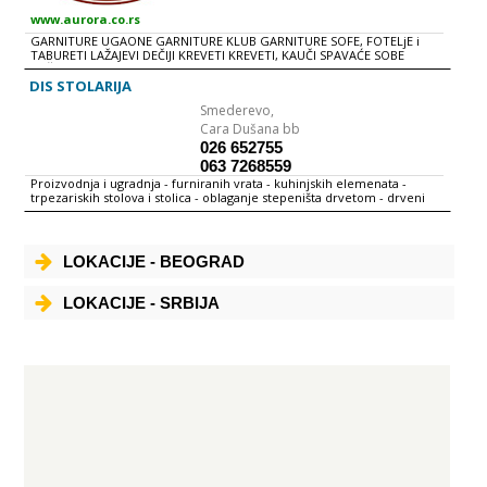
www.aurora.co.rs
GARNITURE UGAONE GARNITURE KLUB GARNITURE SOFE, FOTELjE i
TABURETI LAŽAJEVI DEČIJI KREVETI KREVETI, KAUČI SPAVAĆE SOBE
DEČIJE SOBE DNEVNE SOBE ORMARI i PLAKARI KOMODE i VITRINE
POLICE PREDSOBLjA i CIPELARI KLUB STOLOVI STOLOVI i STOLICE
DIS STOLARIJA
KUHINjE DUŠECI TEPISI RASVETA
Smederevo,
Cara Dušana bb
026 652755
063 7268559
Proizvodnja i ugradnja - furniranih vrata - kuhinjskih elemenata -
trpezariskih stolova i stolica - oblaganje stepeništa drvetom - drveni
gelenderi i sve ostali stolarski proizvodi
LOKACIJE - BEOGRAD
LOKACIJE - SRBIJA