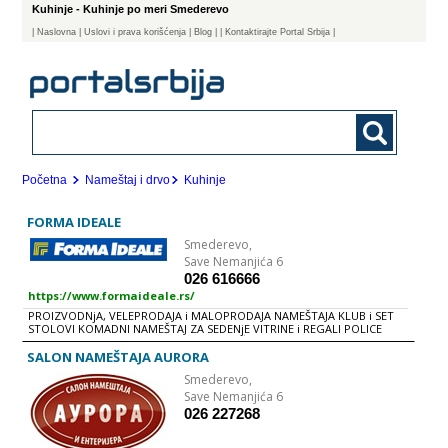
Kuhinje - Kuhinje po meri Smederevo
|
Naslovna
| Uslovi i prava korišćenja
|
Blog
|
| Kontaktirajte Portal Srbija |
Početna
Nameštaj i drvo
Kuhinje
FORMA IDEALE
Smederevo,
Save Nemanjića 6
026 616666
https://www.formaideale.rs/
PROIZVODNjA, VELEPRODAJA i MALOPRODAJA NAMEŠTAJA KLUB i SET
STOLOVI KOMADNI NAMEŠTAJ ZA SEDENjE VITRINE i REGALI POLICE
UGAONE GARNITURE TAPACIRANI NAMEŠTAJ - GARNITURE TV POLICE
KREVETI DEČIJE SOBE KOMODE, FIOKARI i NOĆNI ORMARIĆI
SALON NAMEŠTAJA AURORA
GARDEROBERI i ORMARI KUHINjE TRPEZARIJE PREDSOBLjE
Smederevo,
KANCELARIJSKI i RADNI NAMEŠTAJ DODACI DUŠECI BAŠTENSKE
GARNITURE
Save Nemanjića 6
026 227268