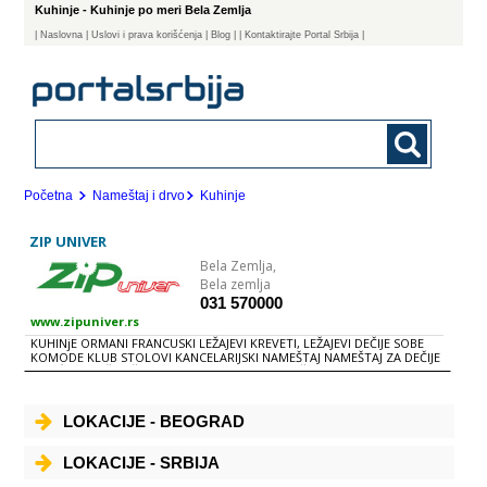
Kuhinje - Kuhinje po meri Bela Zemlja
|
Naslovna
| Uslovi i prava korišćenja
|
Blog
|
| Kontaktirajte Portal Srbija |
Početna
Nameštaj i drvo
Kuhinje
ZIP UNIVER
Bela Zemlja,
Bela zemlja
031 570000
www.zipuniver.rs
KUHINjE ORMANI FRANCUSKI LEŽAJEVI KREVETI, LEŽAJEVI DEČIJE SOBE
KOMODE KLUB STOLOVI KANCELARIJSKI NAMEŠTAJ NAMEŠTAJ ZA DEČIJE
VRTIĆE, ZA UČENIČKE i STUDENTSKE DOMOVE. ŠKOLE i BOLNICE RETRO
NAMEŠTAJ
LOKACIJE - BEOGRAD
LOKACIJE - SRBIJA