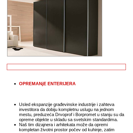
OPREMANjE ENTERIJERA
Usled ekspanzije građevinske industrije i zahteva
investitora da dobiju kompletnu uslugu na jednom
mestu, preduzeća Drvoprof i Borpromet u stanju su da
opreme objekte u skladu sa svetskim standardima.
Naš tim dizajnera i arhitekata može da opremi
kompletan životni prostor počev od kuhinje, zatim