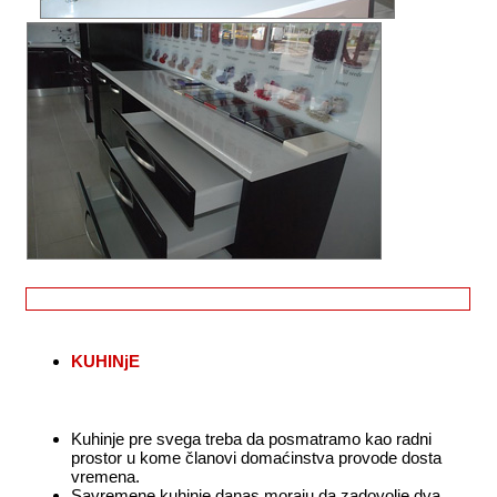
KUHINjE
Kuhinje pre svega treba da posmatramo kao radni
prostor u kome članovi domaćinstva provode dosta
vremena.
Savremene kuhinje danas moraju da zadovolje dva