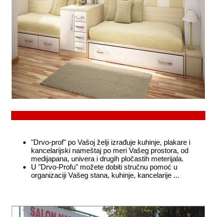
"Drvo-prof" po Vašoj želji izrađuje kuhinje, plakare i
kancelarijski nameštaj po meri Vašeg prostora, od
medijapana, univera i drugih pločastih meterijala.
U "Drvo-Profu" možete dobiti stručnu pomoć u
organizaciji Vašeg stana, kuhinje, kancelarije ...