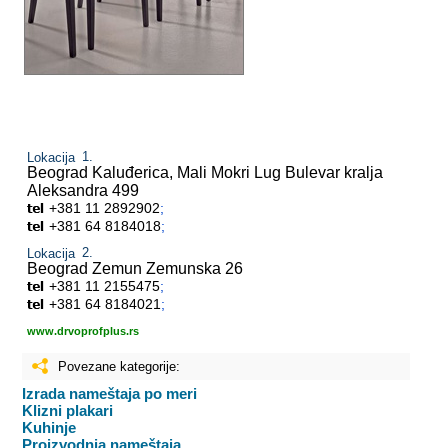
Lokacija
Beograd Kaluđerica, Mali Mokri Lug
Bulevar kralja
Aleksandra 499
+381 11 2892902
;
+381 64 8184018
;
Lokacija
Beograd Zemun
Zemunska 26
+381 11 2155475
;
+381 64 8184021
;
www.drvoprofplus.rs
Povezane kategorije:
Izrada nameštaja po meri
Klizni plakari
Kuhinje
Proizvodnja nameštaja