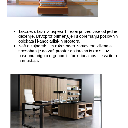
Takođe, čitav niz uspešnih rešenja, već više od jedne
decenije, Drvoprof primenjuje i u opremanju poslovnih
objekata i kancelarijskih prostora.
Naš dizajnerski tim rukovođen zahtevima klijenata
sposoban je da vaš prostor optimalno iskoristi uz
posebnu brigu o ergonomiji, funkcionalnosti i kvalitetu
nameštaja.