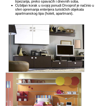
trpezarija, preko spavaćih i dnevnih soba.
Ozbiljan korak u svojoj ponudi Drvoprof je načinio u
sferi opremanja enterijera turističkih objekata
apartmanskog tipa (hoteli, apartmani).