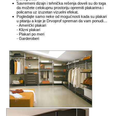
Savremeni dizajn i tehnička rešenja doveli su do toga
da možete celokupnu prostoriju opremiti plakarima i
policama uz izuzetan vizuelni efekat.
Pogledajte samo neke od mogućnosti kada su plakari
u pitanju a koje je Drvoprof spreman da vam ponudi…
-
Američki plakari
- Klizni plakari
- Plakari po meri
- Garderoberi