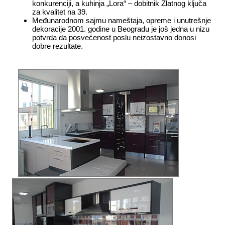
konkurenciji, a kuhinja „Lora“ – dobitnik Zlatnog ključa
za kvalitet na 39.
Međunarodnom sajmu nameštaja, opreme i unutrešnje
dekoracije 2001. godine u Beogradu je još jedna u nizu
potvrda da posvećenost poslu neizostavno donosi
dobre rezultate.