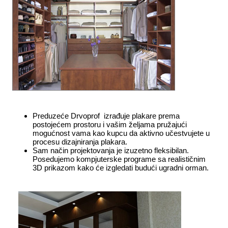
Preduzeće Drvoprof izrađuje plakare prema
postojećem prostoru i vašim željama pružajući
mogućnost vama kao kupcu da aktivno učestvujete u
procesu dizajniranja plakara.
Sam način projektovanja je izuzetno fleksibilan.
Posedujemo kompjuterske programe sa realističnim
3D prikazom kako će izgledati budući ugradni orman.