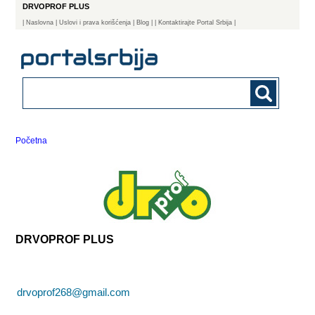
DRVOPROF PLUS
|
Naslovna
| Uslovi i prava korišćenja
|
Blog
|
| Kontaktirajte Portal Srbija |
Početna
DRVOPROF PLUS
drvoprof268@gmail.com