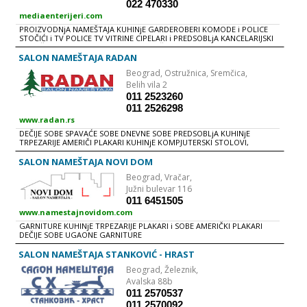
022 470330
mediaenterijeri.com
PROIZVODNjA NAMEŠTAJA KUHINjE GARDEROBERI KOMODE i POLICE
STOČIĆI i TV POLICE TV VITRINE CIPELARI i PREDSOBLjA KANCELARIJSKI
NAMEŠTAJ KOMPJUTERSKI STOLOVI DEČIJI PROGRAM KUPATILSKI
NAMEŠTAJ SPAVAĆE SOBE EKSLUZIVNE KUHINjE AMERIČKI PLAKARI
SALON NAMEŠTAJA RADAN
USLUŽNO REZANjE i KANTOVANjE IVERICE TRGOVINA : KERAMIČKE
Beograd,
Ostružnica, Sremčica,
PLOČICE LAMINATI BAMBUS PARKET PLOČASTI i TAPACIRANI NAMEŠTAJ
BOJE i LAKOVI SOBNA i ULAZNA VRATA GRAĐEVINSKI MATERIJAL OKOVI
Belih vila 2
ZA NAMEŠTAJ
011 2523260
011 2526298
www.radan.rs
DEČIJE SOBE SPAVAĆE SOBE DNEVNE SOBE PREDSOBLjA KUHINjE
TRPEZARIJE AMERIČI PLAKARI KUHINjE KOMPJUTERSKI STOLOVI,
STOLICE
SALON NAMEŠTAJA NOVI DOM
Beograd,
Vračar,
Južni bulevar 116
011 6451505
www.namestajnovidom.com
GARNITURE KUHINjE TRPEZARIJE PLAKARI i SOBE AMERIČKI PLAKARI
DEČIJE SOBE UGAONE GARNITURE
SALON NAMEŠTAJA STANKOVIĆ - HRAST
Beograd,
Železnik,
Avalska 88b
011 2570537
011 2570092