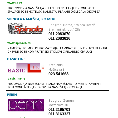
www.id.rs
PROIZVODNjA NAMEŠTAJA KUHINjE KANCELARIJE DNEVNE SOBE
SPAVAĆE SOBE HOTELSKI NAMEŠTAJ PLAKARI OGLEDALA OKOVI ZA
NAMEŠTAJ
SPINOLA NAMEŠTAJ PO MERI
Beograd,
Borča, Krnjača, Kotež,
Zrenjaninski put 128s
011 2083670
011 2083616
www.spinola.rs
NAMEŠTAJ PO MERI REPROMATERIJAL LAMINAT KUHINjE KLIZNI PLAKARI
DNEVNE SOBE KOMPJUTERSKI STOLOVI CIPELARNICI ČIVILUCI
GARDEROBERI KOMODE POLICE PREDSOBLjA STOLOVI KLUB STOLOVI
VITRINE PLOČASTI MATERIJALI SUDOPERE OKOVI
BASIC LINE
Zrenjanin,
Nušićeva 3
023 541668
basicline.rs
PROIZVODNjA NAMEŠTAJA IZRADA NAMEŠTAJA PO MERI STAMBENI i
POSLOVNI ENTERIJER OKOVI ZA NAMEŠTAJ i STOLARIJU
REPROMATERIJAL PLOČASTI MATERIJALI KANCELARIJSKI NAMEŠTAJ
ŠKOLSKI NAMEŠTAJ NAMEŠTAJ ZA POSLOVNI PROSTOR NAMEŠTAJ ZA
PERIN
KUPATILA SPAVAĆE SOBE DNEVNE SOBE DEČIJE SOBE PRETSOBLjA
Beograd,
Zemun,
KUHINjE SUDOPERE KOMODE REGALI STOLOVI PLAKARI PREGRADNA
VRATA
Mozerova 30
011 2195701
011 3163327