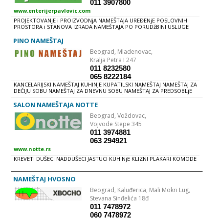
011 3907800
www.enterijerpavlovic.com
PROJEKTOVANjE i PROIZVODNjA NAMEŠTAJA UREĐENjE POSLOVNIH
PROSTORA i STANOVA IZRADA NAMEŠTAJA PO PORUDžBINI USLUGE
FURNIRANjA, ŠPEROVANjA, LAKIRANjA SUŠENjE MEKOG i TVRDOG
DRVETA U AUTOMATSKIM SUŠARAMA OBRADA MEDIJAPANA, MASIVA i
PINO NAMEŠTAJ
OSTALIH MATERIJALA NA CNC MAŠINI LEPLjENjE ABS i KANT TRAKE
Beograd,
Mladenovac,
BIBLIOTEKE DEČIJE SOBE KOMODE KREVETI KUHINjE KUPATILSKI
NAMEŠTAJ PLAKARI STEPENIŠTA STOLICE i STOLOVI VRATA MASKE ZA
Kralja Petra I 247
RADIJATORE
011 8232580
065 8222184
KANCELARIJSKI NAMEŠTAJ KUHINjE KUPATILSKI NAMEŠTAJ NAMEŠTAJ ZA
DEČIJU SOBU NAMEŠTAJ ZA DNEVNU SOBU NAMEŠTAJ ZA PREDSOBLjE
NAMEŠTAJ ZA SPAVAĆU SOBU PLAKARI DEČIJI KREVETI KLIZNI PLAKARI
TRPEZARIJE
SALON NAMEŠTAJA NOTTE
Beograd,
Voždovac,
Vojvode Stepe 345
011 3974881
063 294921
www.notte.rs
KREVETI DUŠECI NADDUŠECI JASTUCI KUHINjE KLIZNI PLAKARI KOMODE
NAMEŠTAJ HVOSNO
Beograd,
Kaluđerica, Mali Mokri Lug,
Stevana Sinđelića 18đ
011 7478972
060 7478972