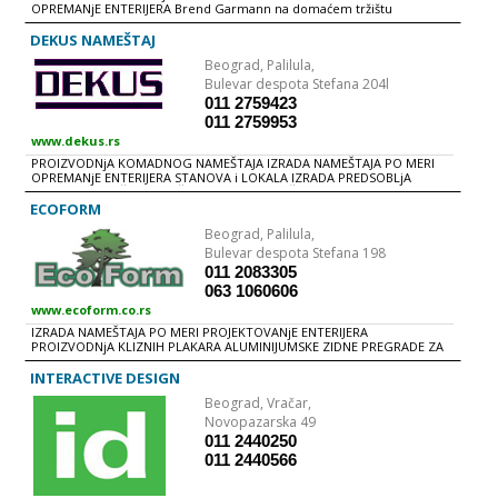
OPREMANjE ENTERIJERA Brend Garmann na domaćem tržištu
vakumiranje 3D folije.
objedinjuje renomirane svetske proizvođače najkvalitetnijih
elemenata za opremanje enterijera. Misija Garmann-a je da
DEKUS NAMEŠTAJ
harmonizuje kreativnost i tehnologiju, estetski ugođaj i funkcionalnost
Beograd,
Palilula,
primenom inovativnih idejnih rešenja i praktičnih metoda koja
oplemenjuju vaš životni prostor i trajno unapređuju kvalitet života. Na
Bulevar despota Stefana 204l
vama je da odaberete materijale, boje, dezene i dimenzije. Ostalo je
011 2759423
naš posao.
011 2759953
www.dekus.rs
PROIZVODNjA KOMADNOG NAMEŠTAJA IZRADA NAMEŠTAJA PO MERI
OPREMANjE ENTERIJERA STANOVA i LOKALA IZRADA PREDSOBLjA
SLIKANjE NAMEŠTAJA PO ŽELjI KUPCA AMERIČKI PLAKARI CIPELARNICI
SKLOPIVI STOLOVI SKLOPIVE STOLICE
ECOFORM
Beograd,
Palilula,
Bulevar despota Stefana 198
011 2083305
063 1060606
www.ecoform.co.rs
IZRADA NAMEŠTAJA PO MERI PROJEKTOVANjE ENTERIJERA
PROIZVODNjA KLIZNIH PLAKARA ALUMINIJUMSKE ZIDNE PREGRADE ZA
KANCELARIJE IZRADA KUHINjA KLIZNA VRATA POLICE
INTERACTIVE DESIGN
Beograd,
Vračar,
Novopazarska 49
011 2440250
011 2440566