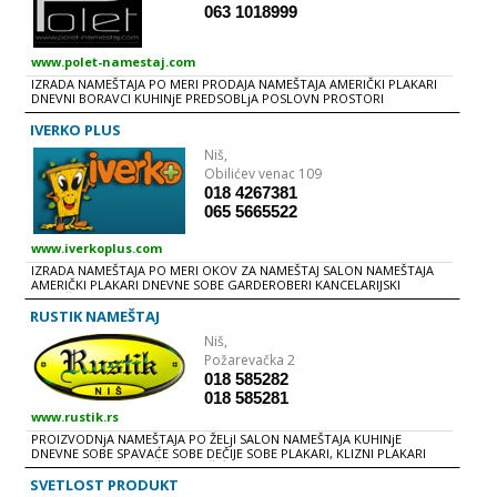
063 1018999
www.polet-namestaj.com
IZRADA NAMEŠTAJA PO MERI PRODAJA NAMEŠTAJA AMERIČKI PLAKARI
DNEVNI BORAVCI KUHINjE PREDSOBLjA POSLOVN PROSTORI
IVERKO PLUS
Niš,
Obilićev venac 109
018 4267381
065 5665522
www.iverkoplus.com
IZRADA NAMEŠTAJA PO MERI OKOV ZA NAMEŠTAJ SALON NAMEŠTAJA
AMERIČKI PLAKARI DNEVNE SOBE GARDEROBERI KANCELARIJSKI
NAMEŠTAJ KREVETI KUHINjE LOKALI PREDSOBLjA SOBE ZA DECU i
MLADE SPAVAĆE SOBE
RUSTIK NAMEŠTAJ
Niš,
Požarevačka 2
018 585282
018 585281
www.rustik.rs
PROIZVODNjA NAMEŠTAJA PO ŽELjI SALON NAMEŠTAJA KUHINjE
DNEVNE SOBE SPAVAĆE SOBE DEČIJE SOBE PLAKARI, KLIZNI PLAKARI
KANCELARIJSKI NAMEŠTAJ STOČIĆI HODNICI
SVETLOST PRODUKT