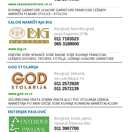
www.stankovichrast.co.rs
KUHINjE GARNITURE UGAONE GARNITURE FRANCUSKI LEŽAJEVI
AMERIČKI PLAKARI STOLICE i STOLOVI
SALON NAMEŠTAJA BIG
Beograd,
Novi Beograd,
Jurija Gagarina 219b
011 7183523
065 3188000
www.big.rs
DNEVNE SOBE SPAVAĆE SOBE RADNE SOBE KUHINjE FRANCUSKI
LEŽAJEVI DVOSEDI, TROSEDI, FOTELjE, LEŽANjE UGAONE GARNITURE
STOLOVI i STOLICE DUŠECI CIPELARNICI AMERIČKI PLAKARI, ORMARI
KOMODE i VITRINE DRVENI KREVETI KOMPJUTERSKI STOLOVI
GOD STOLARIJA
OGLEDALA ČIVILUCI GARDEROBERI...
Beograd,
Železnik,
Ive Lole Ribara 74
011 2572928
011 2572139
www.god.co.rs
SIGURNOSNA VRATA SOBNA VRATA ALU I PVC STOLARIJA IZRADA
NAMEŠTAJA PO MERI DEČIJE SOBE KUHINjE KOMADNI NAMEŠTAJ KLIZNI
PLAKARI
ENTERIJER PAVLOVIĆ
Beograd,
Avala, Jajinci,
General Ždanova 86a
011 3907700