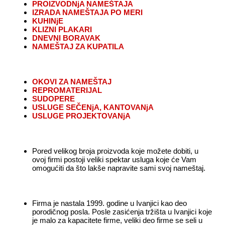
PROIZVODNjA NAMEŠTAJA
IZRADA NAMEŠTAJA PO MERI
KUHINjE
KLIZNI PLAKARI
DNEVNI BORAVAK
NAMEŠTAJ ZA KUPATILA
OKOVI ZA NAMEŠTAJ
REPROMATERIJAL
SUDOPERE
USLUGE SEČENjA, KANTOVANjA
USLUGE PROJEKTOVANjA
Pored velikog broja proizvoda koje možete dobiti, u
ovoj firmi postoji veliki spektar usluga koje će Vam
omogućiti da što lakše napravite sami svoj nameštaj.
Firma je nastala 1999. godine u Ivanjici kao deo
porodičnog posla. Posle zasićenja tržišta u Ivanjici koje
je malo za kapacitete firme, veliki deo firme se seli u