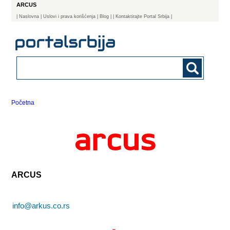
ARCUS
|
Naslovna
| Uslovi i prava korišćenja
|
Blog
|
| Kontaktirajte Portal Srbija |
Početna
ARCUS
info@arkus.co.rs