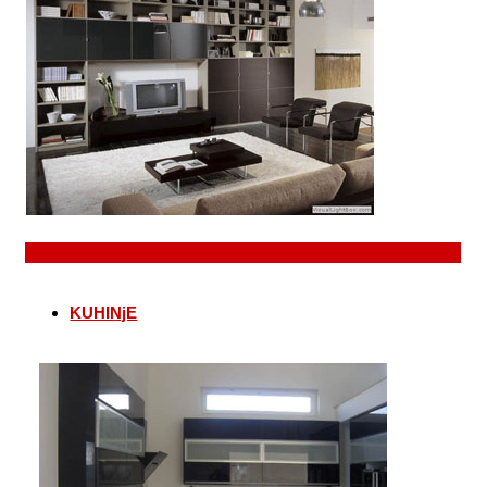
KUHINjE