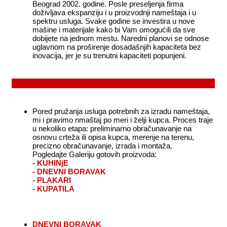
Beograd 2002. godine. Posle preseljenja firma
doživljava ekspanziju i u proizvodnji nameštaja i u
spektru usluga. Svake godine se investira u nove
mašine i materijale kako bi Vam omogućili da sve
dobijete na jednom mestu. Naredni planovi se odnose
uglavnom na proširenje dosadašnjih kapaciteta bez
inovacija, jer je su trenutni kapaciteti popunjeni.
Pored pružanja usluga potrebnih za izradu nameštaja,
mi i pravimo nmaštaj po meri i želji kupca. Proces traje
u nekoliko etapa: preliminarno obračunavanje na
osnovu crteža ili opisa kupca, merenje na terenu,
precizno obračunavanje, izrada i montaža.
Pogledajte Galeriju gotovih proizvoda:
- KUHINjE
- DNEVNI BORAVAK
- PLAKARI
- KUPATILA
DNEVNI BORAVAK