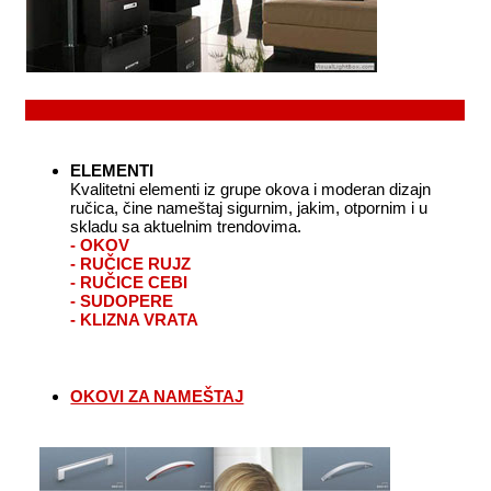
ELEMENTI
Kvalitetni elementi iz grupe okova i moderan dizajn
ručica, čine nameštaj sigurnim, jakim, otpornim i u
skladu sa aktuelnim trendovima.
- OKOV
- RUČICE RUJZ
- RUČICE CEBI
- SUDOPERE
- KLIZNA VRATA
OKOVI ZA NAMEŠTAJ