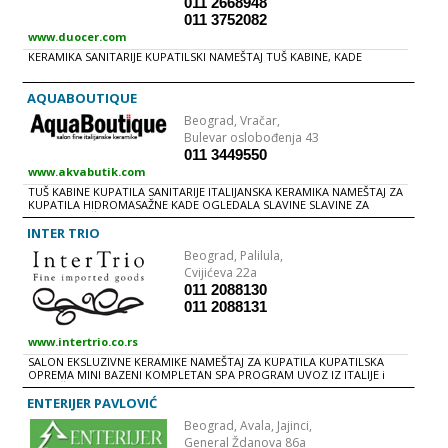
011 2668948
011 3752082
www.duocer.com
KERAMIKA SANITARIJE KUPATILSKI NAMEŠTAJ TUŠ KABINE, KADE
AQUABOUTIQUE
Beograd,
Vračar,
Bulevar oslobođenja 43
011 3449550
www.akvabutik.com
TUŠ KABINE KUPATILA SANITARIJE ITALIJANSKA KERAMIKA NAMEŠTAJ ZA
KUPATILA HIDROMASAŽNE KADE OGLEDALA SLAVINE SLAVINE ZA
KUHINjU TUŠEVI PARKETI LAJSNE GALANTERIJA LEPKOVI SAUNE i
HAMAM RADIJATORI MATERIJAL ZA INSTALACIJU RADNO VREME radnim
INTER TRIO
danima 09 - 20h subotom i nedeljom 10 - 16h
Beograd,
Palilula,
Cvijićeva 22a
011 2088130
011 2088131
www.intertrio.co.rs
SALON EKSLUZIVNE KERAMIKE NAMEŠTAJ ZA KUPATILA KUPATILSKA
OPREMA MINI BAZENI KOMPLETAN SPA PROGRAM UVOZ IZ ITALIJE i
NEMAČKE
ENTERIJER PAVLOVIĆ
Beograd,
Avala, Jajinci,
General Ždanova 86a