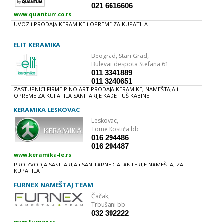
021 6616606
www.quantum.co.rs
UVOZ i PRODAJA KERAMIKE i OPREME ZA KUPATILA
ELIT KERAMIKA
Beograd,
Stari Grad,
Bulevar despota Stefana 61
011 3341889
011 3240651
ZASTUPNICI FIRME PINO ART PRODAJA KERAMIKE, NAMEŠTAJA i
OPREME ZA KUPATILA SANITARIJE KADE TUŠ KABINE
KERAMIKA LESKOVAC
Leskovac,
Tome Kostića bb
016 294486
016 294487
www.keramika-le.rs
PROIZVODjA SANITARIJA i SANITARNE GALANTERIJE NAMEŠTAJ ZA
KUPATILA
FURNEX NAMEŠTAJ TEAM
Čačak,
Trbušani bb
032 392222
www.furnex.rs