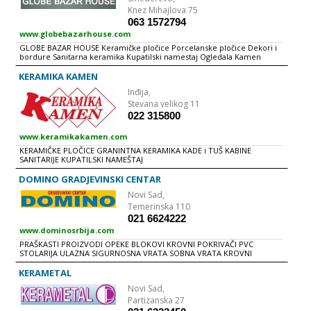
Knez Mihajlova 75
063 1572794
www.globebazarhouse.com
GLOBE BAZAR HOUSE Keramičke pločice Porcelanske pločice Dekori i
bordure Sanitarna keramika Kupatilski namestaj Ogledala Kamen
Baterije Tuš kabine Bazeni Lajsne za keramiku Spa program Alat za
keramičare Podno grejanje Bojleri Kupatilska galanterija Transport
KERAMIKA KAMEN
Inđija,
Stevana velikog 11
022 315800
www.keramikakamen.com
KERAMIČKE PLOČICE GRANINTNA KERAMIKA KADE i TUŠ KABINE
SANITARIJE KUPATILSKI NAMEŠTAJ
DOMINO GRADJEVINSKI CENTAR
Novi Sad,
Temerinska 110
021 6624222
www.dominosrbija.com
PRAŠKASTI PROIZVODI OPEKE BLOKOVI KROVNI POKRIVAČI PVC
STOLARIJA ULAZNA SIGURNOSNA VRATA SOBNA VRATA KROVNI
PROZORI PODNE OBLOGE REZANA GRAĐA PLOČASTI MATERIJALI
TERMO i HIDRO IZOLACIJA SUVA GRADNjA GVOŽĐARA DIMNjAČKI
KERAMETAL
PROGRAM BOJE i LAKOVI DEKORATIVNI MATERIJALI FERT GREDICE
Novi Sad,
GAŠENI KREČ AKRILNE KADE ALU LAJSNE ZA PLOČICE BATERIJE DOMAĆA
i UVOZNA SANITARIJA EMAJL KADE FUG MASE, LEPKOVI ZA PLOČICE
Partizanska 27
GALANTERIJA HIDROMASAŽNE KABINE, SA i BEZ KADE KERAMIČKE