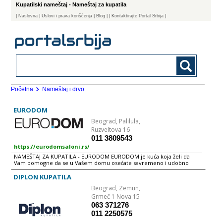
Kupatilski nameštaj - Nameštaj za kupatila
|
Naslovna
| Uslovi i prava korišćenja
|
Blog
|
| Kontaktirajte Portal Srbija |
Početna
Nameštaj i drvo
EURODOM
Beograd,
Palilula,
Ruzveltova 16
011 3809543
https://eurodomsaloni.rs/
NAMEŠTAJ ZA KUPATILA - EURODOM EURODOM je kuća koja želi da
Vam pomogne da se u Vašem domu osećate savremeno i udobno
Bavimo se uvozom i distribucijom kompletne opreme za kupatila
renomiranih proizvodjača iz Italije, Grčke, Slovenije...
DIPLON KUPATILA
Beograd,
Zemun,
Grmeč 1 Nova 15
063 371276
011 2250575