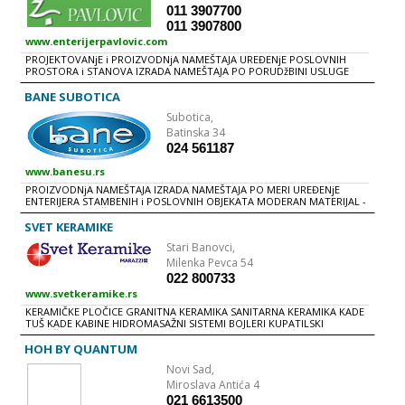
011 3907700
011 3907800
www.enterijerpavlovic.com
PROJEKTOVANjE i PROIZVODNjA NAMEŠTAJA UREĐENjE POSLOVNIH
PROSTORA i STANOVA IZRADA NAMEŠTAJA PO PORUDžBINI USLUGE
FURNIRANjA, ŠPEROVANjA, LAKIRANjA SUŠENjE MEKOG i TVRDOG
DRVETA U AUTOMATSKIM SUŠARAMA OBRADA MEDIJAPANA, MASIVA i
BANE SUBOTICA
OSTALIH MATERIJALA NA CNC MAŠINI LEPLjENjE ABS i KANT TRAKE
Subotica,
BIBLIOTEKE DEČIJE SOBE KOMODE KREVETI KUHINjE KUPATILSKI
NAMEŠTAJ PLAKARI STEPENIŠTA STOLICE i STOLOVI VRATA MASKE ZA
Batinska 34
RADIJATORE
024 561187
www.banesu.rs
PROIZVODNjA NAMEŠTAJA IZRADA NAMEŠTAJA PO MERI UREĐENjE
ENTERIJERA STAMBENIH i POSLOVNIH OBJEKATA MODERAN MATERIJAL -
KERROCK NAMEŠTAJ i OPREMA ZA KUPATILA KUHINjE VRATA REGALI
PLAKARI SPAVAĆE SOBE DNEVNE SOBE DEČIJE SOBE SANITARIJE
SVET KERAMIKE
KERAMIČKE PLOČICE ARMATURE LAJSNE
Stari Banovci,
Milenka Pevca 54
022 800733
www.svetkeramike.rs
KERAMIČKE PLOČICE GRANITNA KERAMIKA SANITARNA KERAMIKA KADE
TUŠ KADE KABINE HIDROMASAŽNI SISTEMI BOJLERI KUPATILSKI
NAMEŠTAJ SANITARNE ARMATURE GALANTERIJA MATERIJALI ZA
UGRADNjU
HOH BY QUANTUM
Novi Sad,
Miroslava Antića 4
021 6613500