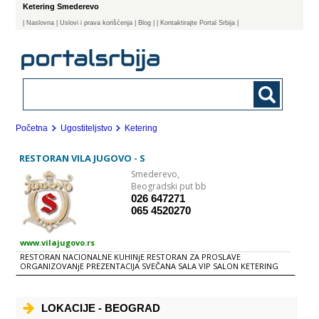
Ketering Smederevo
|
Naslovna
| Uslovi i prava korišćenja
|
Blog
|
| Kontaktirajte Portal Srbija |
Početna
Ugostiteljstvo
Ketering
RESTORAN VILA JUGOVO - S
Smederevo,
Beogradski put bb
026 647271
065 4520270
www.vilajugovo.rs
RESTORAN NACIONALNE KUHINjE RESTORAN ZA PROSLAVE
ORGANIZOVANjE PREZENTACIJA SVEČANA SALA VIP SALON KETERING
LOKACIJE - BEOGRAD