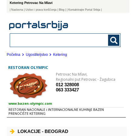
Ketering Petrovac Na Mlavi
|
Naslovna
| Uslovi i prava korišćenja
|
Blog
|
| Kontaktirajte Portal Srbija |
Početna
Ugostiteljstvo
Ketering
RESTORAN OLYMPIC
Petrovac Na Mlavi,
Regionalni put Petrovac - Žagubica
012 328008
063 333427
www.bazen-olympic.com
RESTORAN NACIONALE i INTERNACIONALNE KUHINjE BAZEN
PRENOĆIŠTE KETERING
LOKACIJE - BEOGRAD