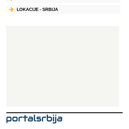
ćevapa, 4 uštipka, 4 bataka, 2 para kobasica, 4 lepinje, 2 salate) BUM 2 (2
pljeskavice, 6 ćevapa, 2 uštipka, 2 bataka, par kobasica, 2 lepinje, 1
salata) LESKOVAČKI VOZ (1 gurmanska pljeskavica, par kobasica, 2
LOKACIJE - SRBIJA
uštipka, vešalica, 5 ćevapa) ROŠTILj PUNJENI ROŠTILj PILEĆE BELO PILEĆI
BATAK PUNjENO PILEĆE BELO PUNjENI BATAK VEŠALICA PUNjENA
VEŠALICA SVINjSKA VEŠALICA ORGANIZUJEMO i PRIPREMAMO SVE
VRSTE PROSLAVA U VAŠEM PROSTORU SA NAŠOM HRANOM