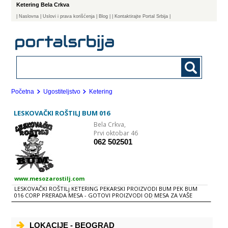
Ketering Bela Crkva
|
Naslovna
| Uslovi i prava korišćenja
|
Blog
|
| Kontaktirajte Portal Srbija |
Početna
Ugostiteljstvo
Ketering
LESKOVAČKI ROŠTILJ BUM 016
Bela Crkva,
Prvi oktobar 46
062 502501
www.mesozarostilj.com
LESKOVAČKI ROŠTILj KETERING PEKARSKI PROIZVODI BUM PEK BUM
016 CORP PRERADA MESA - GOTOVI PROIZVODI OD MESA ZA VAŠE
BRZE HRANE PLjESKAVICE MALA SREDNjA LESKOVAČKA GURMANSKA
PUNjENA BUM ĆEVAP ĆEVAPI UŠTIPCI SPRŽA KOBASICA PILEĆE BELO
PILEĆI BATAK PUNjENO PILEĆE BELO PUNjENI BATAK VEŠALICA PUNjENA
VEŠALICA SVINjSKA ŠNICLA ROŠTILj ZA PONETI BUM 4 (4 pleskavice, 12
LOKACIJE - BEOGRAD