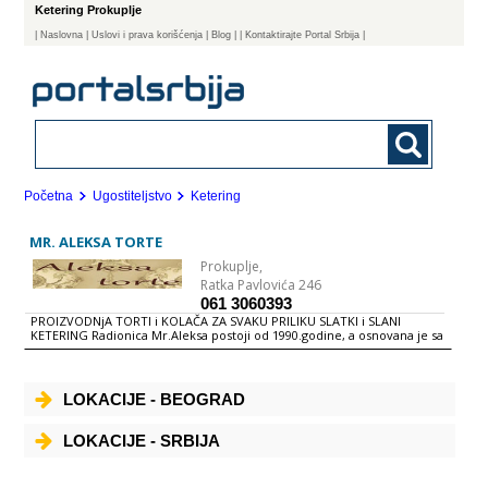
Ketering Prokuplje
|
Naslovna
| Uslovi i prava korišćenja
|
Blog
|
| Kontaktirajte Portal Srbija |
Početna
Ugostiteljstvo
Ketering
MR. ALEKSA TORTE
Prokuplje,
Ratka Pavlovića 246
061 3060393
PROIZVODNjA TORTI i KOLAČA ZA SVAKU PRILIKU SLATKI i SLANI
KETERING Radionica Mr.Aleksa postoji od 1990.godine, a osnovana je sa
idejom da tradicionalne (prirodne, domaće) poslastice, zapakuje i
plasira na savremeno tržište. Okupljajući oko sebe ambiciozan tim koji
svoj trud, ideju i energiju ulaže u svaki naš proizvod, uspeli smo da
tehnologiju proizvodnje dovedemo do savršenstva, a izuzetan prijem
LOKACIJE - BEOGRAD
kod mušterija uzrokovao je intezivni razvoj firme već od samog
početka, kako kapaciteta proizvodnje i proizvodnog asortimana, tako i
prodaje i distribucije proizvoda. Naša vizija je naš brend, prepoznatljiv
LOKACIJE - SRBIJA
po tradiciji i kvalitetu. Vršimo izradu svih vrsta torti i kolaca na
prirodnoj bazi i od prirodnih materijala. Proširenjem svojih
interesovanja i u cilju unapređenja firme otvorili smo i deo za izradu