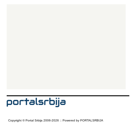
celokupnog keteringa. Ketering usluga - Olakšajte organizaciju
rođendana bilo Vašeg ili rođendana za vašu decu. Priprema i dostava
hrane za rođendane zauzima veoma važno mesto u našoj širokoj
ponudi keteringa. Ketering za rođendane za nas predstavlja poseban
izazov, jer naše usluge na ovaj način ocenjuje probrani krug ljudi
blizak našim klijentima sa kojima smo sarađivali i koji žele naše usluge i
za svoje privatne proslave. Dostava hrane za dečije i vaše rođendane
uvek nam je pričinjavala veliko zadovoljstvo. Iz tog razloga posebno se
trudimo da u ovoj oblasti keteringa sve bude savršeno. Sendviči, mini
pizze, kanapei, kolači, torte i sve ostale đakonije dostavićemo Vam u
pravi momenat, kako bi klinci i vi sami uživati u svežim slanim i u
slatkim zalogajima.
Copyright © Portal Srbija 2006-2026 :: Powered by PORTALSRBIJA