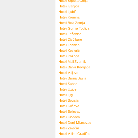
Hoteli
Srpska Crnja
Hoteli
Ivanjica
Hoteli
Ljubiš
Hoteli
Kremna
Hoteli
Bela Zemlja
Hoteli
Gornja Toplica
Hoteli
Ježevica
Hoteli
Divčibare
Hoteli
Loznica
Hoteli
Kosjerić
Hoteli
Požega
Hoteli
Mali Zvornik
Hoteli
Banja Koviljača
Hoteli
Valjevo
Hoteli
Bajina Bašta
Hoteli
Šabac
Hoteli
Užice
Hoteli
Ljig
Hoteli
Bogatić
Hoteli
Kučevo
Hoteli
Boljevac
Hoteli
Kladovo
Hoteli
Donji Milanovac
Hoteli
Zaječar
Hoteli
Veliko Gradište