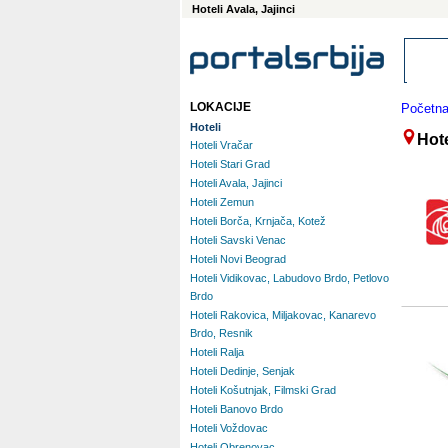
Hoteli Avala, Jajinci
LOKACIJE
Početn
Hoteli
Hote
Hoteli Vračar
Hoteli Stari Grad
Hoteli Avala, Jajinci
Hoteli Zemun
Hoteli Borča, Krnjača, Kotež
Hoteli Savski Venac
Hoteli Novi Beograd
Hoteli Vidikovac, Labudovo Brdo, Petlovo
Brdo
Hoteli Rakovica, Miljakovac, Kanarevo
Brdo, Resnik
Hoteli Ralja
Hoteli Dedinje, Senjak
Hoteli Košutnjak, Filmski Grad
Hoteli Banovo Brdo
Hoteli Voždovac
Hoteli Obrenovac