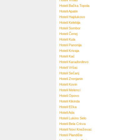
Hoteli
Vrbas
Hoteli
Bačka Topola
Hoteli
Apatin
Hoteli
Hajdukovo
Hoteli
Kelebija
Hoteli
Sombor
Hoteli
Čenej
Hoteli
Kula
Hoteli
Panonija
Hoteli
Krivaja
Hoteli
Kać
Hoteli
Karađorđevo
Hoteli
Vršac
Hoteli
Sečanj
Hoteli
Zrenjanin
Hoteli
Kovin
Hoteli
Melenci
Hoteli
Opovo
Hoteli
Kikinda
Hoteli
Ečka
Hoteli
Ada
Hoteli
Lukino Selo
Hoteli
Bela Crkva
Hoteli
Novi Kneževac
Hoteli
Plandište