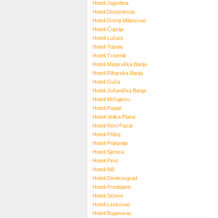
Hoteli
Jagodina
Hoteli
Despotovac
Hoteli
Gornji Milanovac
Hoteli
Ćuprija
Hoteli
Lučani
Hoteli
Topola
Hoteli
Trstenik
Hoteli
Mataruška Banja
Hoteli
Ribarska Banja
Hoteli
Guča
Hoteli
Jošanička Banja
Hoteli
Mrčajevci
Hoteli
Pojate
Hoteli
Velika Plana
Hoteli
Novi Pazar
Hoteli
Priboj
Hoteli
Prijepolje
Hoteli
Sjenica
Hoteli
Pirot
Hoteli
Niš
Hoteli
Dimitrovgrad
Hoteli
Predejane
Hoteli
Sićevo
Hoteli
Leskovac
Hoteli
Bujanovac