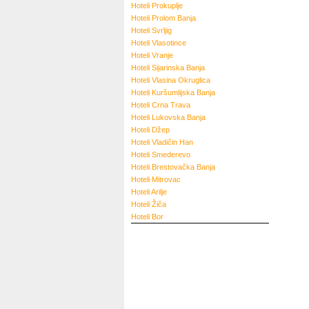
Hoteli
Prokuplje
Hoteli
Prolom Banja
Hoteli
Svrljig
Hoteli
Vlasotince
Hoteli
Vranje
Hoteli
Sijarinska Banja
Hoteli
Vlasina Okruglica
Hoteli
Kuršumlijska Banja
Hoteli
Crna Trava
Hoteli
Lukovska Banja
Hoteli
Džep
Hoteli
Vladičin Han
Hoteli
Smederevo
Hoteli
Brestovačka Banja
Hoteli
Mitrovac
Hoteli
Arilje
Hoteli
Žiča
Hoteli
Bor