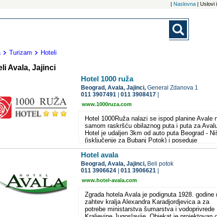
|
Naslovna
| Uslovi
a
Turizam
Hoteli
li Avala, Jajinci
Hotel 1000 ruža
Beograd,
Avala, Jajinci,
General Zdanova 1
011 3907491
|
011 3908417
|
www.1000ruza.com
Hotel 1000Ruža nalazi se ispod planine Avale 
samom raskršću obilaznog puta i puta za Avalu
Hotel je udaljen 3km od auto puta Beograd - Ni
(isključenje za Bubanj Potok) i poseduje
sopstvenu benzinsku pumpu kao i obezbeđeni
Hotel avala
parking. Njegova pozicija i usluge koje pruža č
ga sjajnim mestom za predah tokom dugog
Beograd,
Avala, Jajinci,
Beli potok
putovanja auto-putem a blizina Beograda (11k
011 3906624
|
011 3906621
|
Auto Komande) čini ga jako dostupnim gostim
www.hotel-avala.com
koji bi zamenili gradsku užurbanost i tempo gr
za umirujući prirodni ambijent. U okviru hotela
Zgrada hotela Avala je podignuta 1928. godine
nalazi se restoran nacionalne kuhinje koji Vam
zahtev kralja Alexandra Karadjordjevica a za
može ponuditi izuzetne specijalitete srpske
potrebe ministarstva šumarstva i vodoprivrede
kuhinje a naša probrana mreža dobavljača se
Kraljevine Jugoslavije. Objekat je projektovan 