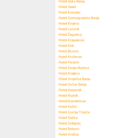
Hoteli
Soko Banja
Hoteli
Salaš
Hoteli
Kostolac
Hoteli
Gamzigradska Banja
Hoteli
Krnjevo
Hoteli
Lozovik
Hoteli
Žagubica
Hoteli
Kragujevac
Hoteli
Knić
Hoteli
Brzeće
Hoteli
Kruševac
Hoteli
Paraćin
Hoteli
Donja Mutnica
Hoteli
Kraljevo
Hoteli
Vrnjačka Banja
Hoteli
Ovčar Banja
Hoteli
Kopaonik
Hoteli
Rudnik
Hoteli
Aranđelovac
Hoteli
Kušići
Hoteli
Gornja Trepča
Hoteli
Raška
Hoteli
Svilajnac
Hoteli
Bobovo
Hoteli
Orašac