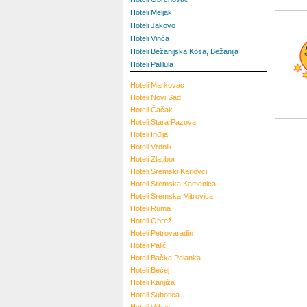
Hoteli Meljak
Hoteli Jakovo
Hoteli Vinča
Hoteli Bežanijska Kosa, Bežanija
Hoteli Palilula
Hoteli
Markovac
Hoteli
Novi Sad
Hoteli
Čačak
Hoteli
Stara Pazova
Hoteli
Inđija
Hoteli
Vrdnik
Hoteli
Zlatibor
Hoteli
Sremski Karlovci
Hoteli
Sremska Kamenica
Hoteli
Sremska Mitrovica
Hoteli
Ruma
Hoteli
Obrež
Hoteli
Petrovaradin
Hoteli
Palić
Hoteli
Bačka Palanka
Hoteli
Bečej
Hoteli
Kanjiža
Hoteli
Subotica