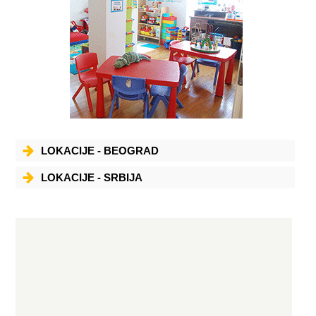
nacin, je mesto zabave koje inspiriše decu različitih uzrasta. Laseri
različitih boja, karaoke, muzički sistemi sa ogromnom ponudom
najsavremenijih muzičkih hitova. Pinjate, balon dekoracije kao
dodatne usluge uz mogućnost snimanja rođendana kamerom su
usluge koje možete dobiti na jednom mestu. Obezbeđen je i poseban
bar za roditelje pušače, koji mogu uz povlašćene cene pića i preko
LCD-a, propratiti svoje najmlađe. ROĐENDAONICA Poštovani roditelji,
da bi rođendan protekao dobro, na vaše i naše zadovoljstvo, potrebno
je da se u rođendaonici pridržavamo sledećih pravila: 1. Ukoliko niste
sa nama ugovorili paket usluga koji podrazumeva piće i torte u našoj
organizaciji, a želite da decu poslužite, potrebno je da donesete tortu
sa svećicama i piće koji poseduju deklaracije. Pribor za jelo za
jednokratnu upotrebu mi obezbedjujemo (kartonske tanjiriće,
viljuške, nožiće i salvete) 2. Inventar igraonice se čuva i ne sme se
lomiti, da bismo zajedno u njemu uživali. Svu štetu, koja je naneta od
strane gostiju, plaća korisnik naših usluga, tj. zakupac termina za
LOKACIJE - BEOGRAD
organizaciju rodjenadana. 3. Na raspolaganju su Vam naši animatori i
njihov rad je uključen u cenu organizacije rodjendana. 4. Dolazak na
rodjendan je 15 minuta pre zakazanog termina, a odlazak najkasnije 15
LOKACIJE - SRBIJA
minuta posle završetka termina. 5. Deca do 3 godina moraju biti u
pratnji roditelja.