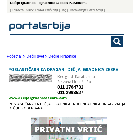
Dečije igraonice - Igraonice za decu Karaburma
|
Naslovna
| Uslovi i prava korišćenja
|
Blog
|
| Kontaktirajte Portal Srbija |
Početna
Dečiji svet
Dečije igraonice
POSLASTIČARNICA DRAGAN I DEČIJA IGRAONICA ZEBRA
Beograd,
Karaburma,
Stevana Hristića 3a
011 2784732
011 2993527
www.decijaigraonicazebra.com
POSLASTIČARNICA DEČIJA IGRAONICA i ROĐENDAONICA ORGANIZACIJA
DEČIJIH ROĐENDANA