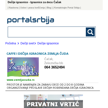
Dečije igraonice - Igraonice za decu Čačak
|
Naslovna
| Uslovi i prava korišćenja
|
Blog
|
| Kontaktirajte Portal Srbija |
Početna
Dečiji svet
Dečije igraonice
CAFFE I DEČIJA IGRAONICA ZEMLJA ČUDA
Čačak,
Železnička bb
064 3652494
www.zemljacuda.rs
PROSTOR JE NAMENjEN ZA ZABAVU DECE OD 2 DO 8 GODINA
ORGANIZOVANjE PROSLAVE DEČIJIH ROĐENDANA DEČIJA IGRAONICA