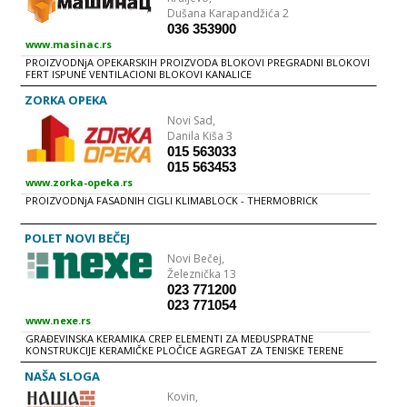
Dušana Karapandžića 2
036 353900
www.masinac.rs
PROIZVODNjA OPEKARSKIH PROIZVODA BLOKOVI PREGRADNI BLOKOVI
FERT ISPUNE VENTILACIONI BLOKOVI KANALICE
ZORKA OPEKA
Novi Sad,
Danila Kiša 3
015 563033
015 563453
www.zorka-opeka.rs
PROIZVODNjA FASADNIH CIGLI KLIMABLOCK - THERMOBRICK
POLET NOVI BEČEJ
Novi Bečej,
Železnička 13
023 771200
023 771054
www.nexe.rs
GRAĐEVINSKA KERAMIKA CREP ELEMENTI ZA MEĐUSPRATNE
KONSTRUKCIJE KERAMIČKE PLOČICE AGREGAT ZA TENISKE TERENE
NAŠA SLOGA
Kovin,