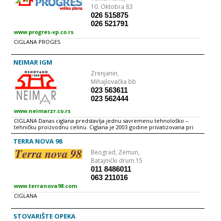
10. Oktobra 83
026 515875
026 521791
www.progres-vp.co.rs
CIGLANA PROGES
NEIMAR IGM
Zrenjanin,
Mihajlovačka bb
023 563611
023 562444
www.neimarzr.co.rs
CIGLANA Danas ciglana predstavlja jednu savremenu tehnološko –
tehničku proizvodnu celinu. Ciglana je 2003 godine privatizovana pri
čemu se od tada do danas teži ka unapređenju kvaliteta proizvoda,
uštede energije i u potpunosti vođenje automatskog upravljanja sa
TERRA NOVA 98
kompjuterskim povezivanjem svih procesa proizvodnje.
Beograd,
Zemun,
Batajnički drum 15
011 8486011
063 211016
www.terranova98.com
CIGLANA
STOVARIŠTE OPEKA