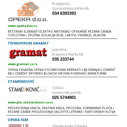
Kragujevac,
Gornjomilanovačka bb
034 6393393
www.opekadoo.rs
BETONSKI ELEMENTI ELEKTRO MATERIJALI OPEKARIJE REZANA GRAĐA
TOPLOTNA i ZVUČNA IZOLACIJA BOJE, LAKOVI, PREMAZI, SILIKONI
GVOŽĐE OPREMA ZA DOMAĆINSTVO ROŠTILjI i ČESME VELUX KROVNI
PROZORI CEMENT i VEZIVNI MATERIJALI KROVNI POKRIVAČI PRIZME
TEHNOPROM GRAMAT
ŠRAFOVSKA ROBA DIMNjAČKI ELEMENTI i KAPE MATERIJALI ZA SUVU
Jagodina,
GRADNjU PROZORI i VRATA STOLARIJA BRODSKI POD
Kraljevića Marka bb
035 233744
www.gramat.co.rs
OPEKA FASADNA OPEKA POCINKOVANI REBRASTI LIM DIMNjACI CEMENT
BELI CEMENT SIPOREKS BLOKOVI KROVNI POKRIVAČI ARMATURNE
MREŽE DRVENA STOLARIJA REZANA GRAĐA: BRODSKI POD, LETVE,
ŠTAFNE, UKRASNE LAJSNE LAMPERIJA CRNE i POCINKOVANE CEVI OSB
STAMENKOVIĆ
PLOČE GRAĐEVINSKI LEPKOVI OLUCI IZOLACIJA KNAUF VELUX LEXA
Odžaci,
BELA TEHNIKA BETONSKE ČESME GASNA STANICA OPREMA ZA GASNE
INSTALACIJE
Somborski put bb
025 5744801
www.ptu-stamenkovic.co.rs
PROIZVODNjA VRATA, VRATNIH KRILA, PROZORA, FURNIRANIH PLOČA i
REZANE GRAĐE PROIZVODNjA VALOVITE LEPENKE i KARTONSKIH KUTIJA
TRGOVINA SA REPRO MATERIJALOM ZA STOLARIJU MALOPRODAJA :
OKOVI ZA NAMEŠTAJ BRODSKI POD i LAMPERIJA LAMINAT PARKET i
OPEKA IGM
BAMBUS POD PLOČASTI MATERIJALI LAJSNE FURNIR, FURNIRANE PLOČE
Smederevska Palanka,
GRAĐEVINSKI MATERIJAL: CIGLA, CEMENT, KROVNI POKRIVAČI,