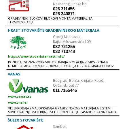
MINERALNA VUNA, GIPS, GIPSANE PLOČE...
Neznanog Junaka bb
026 311456
026 340871
GRAĐEVINSKI BLOKOVI BLOKOVI MONTA MATERIJAL ZA
TERMOIZOLACIJU
HRAST STOVARIŠTE GRADJEVINSKOG MATERIJALA
Gornji Milanovac,
Rajka Milovanovića 109
032 721255
032 713748
https://www.stovaristehrast.info/
PONUDA : VEZIVA POKRIVKE OPEKARIJA IZOLACIJA RIGIPS - KNAUF
DEMIT FASADA DIMNjACI - ODžACI STOLARIJA DRVENA GRAĐA PODOVI
GVOŽĐE ŠODER, PESAK MEŠALICE KOLICA PROIZVODNjA : BETONSKI
BLOKOVI BETONSKI PLAŠT ZA ODžAK KAPE ZA ODžAKE FERT GREDICE
VANAS
Beograd,
Borča, Krnjača, Kotež,
Ovčanski put 77
011 7155445
www.vanas.rs
www.vns.rs
VELEPRODAJA i MALOPRADAJA GRAĐEVINSKOG MATERIJALA SISTEMI
SUVE GRADNjE MATERIJALI ZA HIDROIZOLACIJU FASADE REZANA GRAĐA
KROVNI PROZORI OPEKARSKI PROIZVODI LAMINATI, PARKETI KROVNI
POKRIVAČI GIPSANE PLOČE CEMENT, KREČ, ARMATURA, MREŽE, FERT
ŠULEX STOVARIŠTE
GREDICE, MULTIBAT
Sombor,