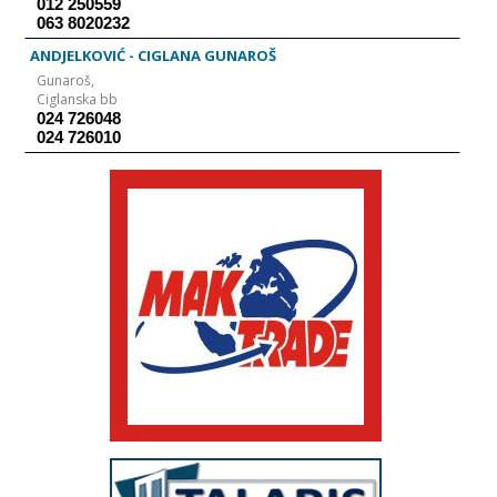
012 250559
063 8020232
ANDJELKOVIĆ - CIGLANA GUNAROŠ
Gunaroš,
Ciglanska bb
024 726048
024 726010