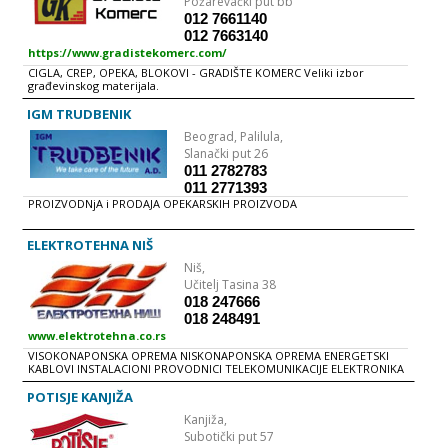
Požarevački put bb
pogonom, pogonom za izradu montažne (fert) tavanice, kamionima za
012 7661140
dovoz i razvoz materijala, viljuškarima itd.
012 7663140
https://www.gradistekomerc.com/
CIGLA, CREP, OPEKA, BLOKOVI - GRADIŠTE KOMERC Veliki izbor
građevinskog materijala.
IGM TRUDBENIK
Beograd,
Palilula,
Slanački put 26
011 2782783
011 2771393
PROIZVODNjA i PRODAJA OPEKARSKIH PROIZVODA
ELEKTROTEHNA NIŠ
Niš,
Učitelj Tasina 38
018 247666
018 248491
www.elektrotehna.co.rs
VISOKONAPONSKA OPREMA NISKONAPONSKA OPREMA ENERGETSKI
KABLOVI INSTALACIONI PROVODNICI TELEKOMUNIKACIJE ELEKTRONIKA
KANCELARIJSKI MATERIJAL SIGURNOSNA OPREMA RESTORANSKA i
UGOSTITELjSKA OPREMA KLIMATIZACIJA i RASHLADNA OPREMA
POTISJE KANJIŽA
OPREMANjE RASVETA INSTALACIONI MATERIJAL GRAĐEVINSKI
Kanjiža,
MATERIJAL BELA TEHNIKA RASHLADNI UREĐAJI KUĆNI APARATI i
OPREMA VISOKONAPONSKA OPREMA TS oprema, betonske i stubne TS
Subotički put 57
Transformatori i osiguraci Objekti i rastavljaci, prekidaci snage, zaštitni