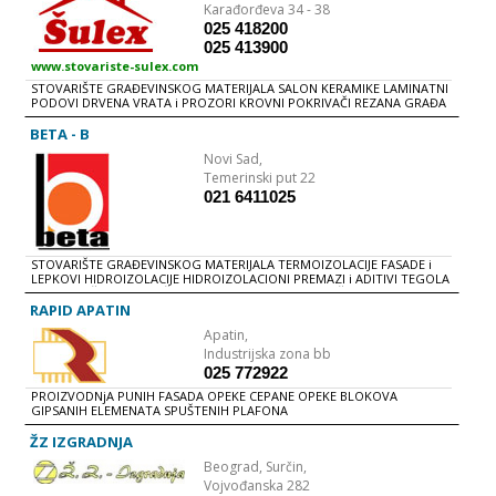
Karađorđeva 34 - 38
025 418200
025 413900
www.stovariste-sulex.com
STOVARIŠTE GRAĐEVINSKOG MATERIJALA SALON KERAMIKE LAMINATNI
PODOVI DRVENA VRATA i PROZORI KROVNI POKRIVAČI REZANA GRAĐA
OPEKARSKI PROIZVODI...
BETA - B
Novi Sad,
Temerinski put 22
021 6411025
STOVARIŠTE GRAĐEVINSKOG MATERIJALA TERMOIZOLACIJE FASADE i
LEPKOVI HIDROIZOLACIJE HIDROIZOLACIONI PREMAZI i ADITIVI TEGOLA
i OSB PLOČE GIPS PLOČE i PROFILI KROVNI POKRIVAČI GRAĐA DIMNjACI
KERAMIKA i YTONG BLOKOVI LAMINATI i PARKET LEPAK ZA PARKET
RAPID APATIN
CEMENT i OPEKARIJA
Apatin,
Industrijska zona bb
025 772922
PROIZVODNjA PUNIH FASADA OPEKE CEPANE OPEKE BLOKOVA
GIPSANIH ELEMENATA SPUŠTENIH PLAFONA
ŽZ IZGRADNJA
Beograd,
Surčin,
Vojvođanska 282