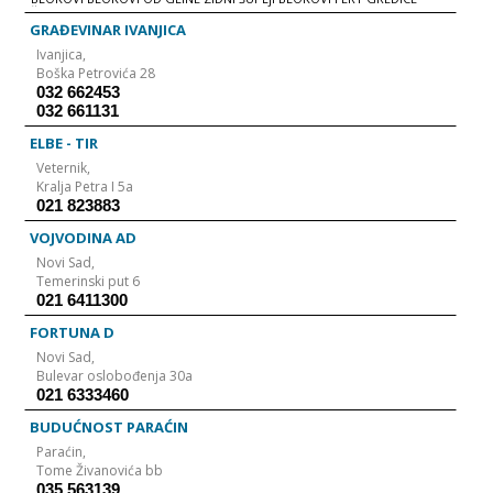
ŠUPLjE OPEKE
GRAĐEVINAR IVANJICA
Ivanjica,
Boška Petrovića 28
032 662453
032 661131
ELBE - TIR
Veternik,
Kralja Petra I 5a
021 823883
VOJVODINA AD
Novi Sad,
Temerinski put 6
021 6411300
FORTUNA D
Novi Sad,
Bulevar oslobođenja 30a
021 6333460
BUDUĆNOST PARAĆIN
Paraćin,
Tome Živanovića bb
035 563139