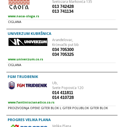
Svetozara Markovića 135
013 742428
013 741134
www.nasa-sloga.rs
CIGLANA
UNIVERZUM KUBRŠNICA
Aranđelovac,
Krćevački put bb
034 705300
034 705325
www.univerzum.co.rs
CIGLANA
FGM TRUDBENIK
Ub,
Svete Popovića 120
014 411811
014 410728
www.fantiniscianatico.co.rs
PROIZVODNjA OPEKE GITER BLOK L GITER POLUBLOK GITER BLOK
PROGRES VELIKA PLANA
Velika Plana,