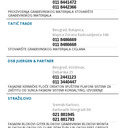
011 8441472
011 8442366
PROIZVODNjA GRAĐEVINSKOG MATERIJALA STOVARIŠTE
GRAĐEVINSKOG MATERIJALA
TATIĆ TRADE
Beograd,
Batajnica,
Majora Zorana Radosavljevića 346
011 8486669
011 8486668
STOVARIŠTE GRAĐEVINSKOG MATERIJALA CIGLANA
DSB JUERGEN & PARTNER
Beograd,
Voždovac,
Debarska 25
011 2441123
011 3440447
FASADNE KERMIČKE PLOČE CREATON SPUŠTENI PLAFONI SISTEMI ZA
ZAŠTITU OD SUNCA FASADNI SISTEMI KONSALTING, IZVOĐENjE
GRAĐEVINSKIH RADOVA U OBLASTI VISOKOGRADNjE PROIZVODNjA
STIRO BLOKA
STRAŽILOVO
Sremski Karlovci,
Karlovački Vinogradi bb
021 881945
021 881793
FASADNI BLOKOVI GITER BLOKOVI GRAĐEVINSKI BLOKOVI MONTA
BLOKOVI BLOKOVI OD GLINE ZIDNI ŠUPLjI BLOKOVI FERT GREDICE