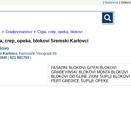
|
Naslovna
| Uslovi
a
Gradjevinarstvo
Cigla, crep, opeka, blokovi
a, crep, opeka, blokovi Sremski Karlovci
ilovo
i Karlovci,
Karlovački Vinogradi bb
1945
|
021 881793
|
FASADNI BLOKOVI GITER BLOKOVI
GRAĐEVINSKI BLOKOVI MONTA BLOKOVI
BLOKOVI OD GLINE ZIDNI ŠUPLjI BLOKOVI
FERT GREDICE ŠUPLjE OPEKE