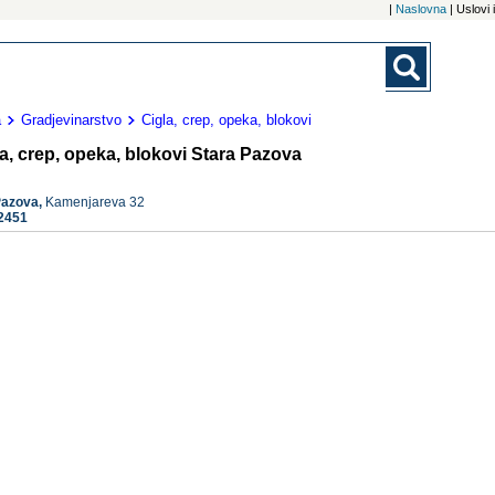
|
Naslovna
| Uslovi
a
Gradjevinarstvo
Cigla, crep, opeka, blokovi
a, crep, opeka, blokovi Stara Pazova
Pazova,
Kamenjareva 32
2451