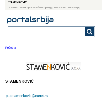
STAMENKOVIĆ
|
Naslovna
| Uslovi i prava korišćenja
|
Blog
|
| Kontaktirajte Portal Srbija |
Početna
STAMENKOVIĆ
ptu.stamenkovic@eunet.rs