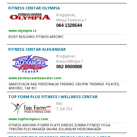
FITNESS CENTAR OLYMPIA
Kragujevac,
Miloja Pavlovića 1
064 1328544
www.olympia.rs
BODY BUILDING FITNESS AEROBIC
FITNESS CENTAR ALEXANDAR
Kragujevac,
Kneza Mihajla 7
062 8900888
www.teretanaalexandar.com
SAMOSTALNI RAD PERSONALNI TRENING GRUPNI TRENINZI: PILATES,
AEROBIC, TAE BO
TOP FORM PLUS FITNESS I WELLNESS CENTAR
Niš,
7. Juli 25a
www.topformplus.com
FITNESS AEROBIK POWER PLATE KINESIS ZUMBA FITNESS YOGA
TRBUŠNI PLES MASAŽA SAUNA SOLARIJUM HIDROMASAŽA
SAMOPOTAMNjIVANjE NEGA LICA i TELA: KOZMETIČKI TRETMANI,
MANIKIR i PEDIKIR, DEPILACIJA