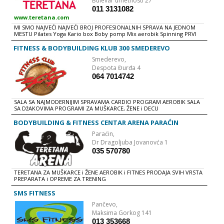
Bulevar umetnosti 27
011 3131082
www.teretana.com
MI SMO NAJVEĆI NAJVEĆI BROJ PROFESIONALNIH SPRAVA NA JEDNOM
MESTU Pilates Yoga Kario box Boby pomp Mix aerobik Spinning PRVI
PUT U SRBIJI - KETTLEBELL TRENING Nudimo Vam: Besplatnu početnu
konsultaciju sa trenerom Aerobik - dva besplatna početna treninga
FITNESS & BODYBUILDING KLUB 300 SMEDEREVO
Teretana - dva besplatna početna treninga Članarine od 1800-3000
Smederevo,
dinara bez doplate za kardio sprave i bez termina! Površina 1000m2
Stručno osoblje Personalni treninzi Pripreme profesionlanih sportista
Despota Đurđa 4
Dođite i uverite se da može i drugačije!
064 7014742
SALA SA NAJMODERNIJIM SPRAVAMA CARDIO PROGRAM AEROBIK SALA
SA DžAKOVIMA PROGRAMI ZA MUŠKARCE, ŽENE i DECU
BODYBUILDING & FITNESS CENTAR ARENA PARAĆIN
Paraćin,
Dr Dragoljuba Jovanovća 1
035 570780
TERETANA ZA MUŠKARCE i ŽENE AEROBIK i FITNES PRODAJA SVIH VRSTA
PREPARATA i OPREME ZA TRENING
SMS FITNESS
Pančevo,
Maksima Gorkog 141
013 353668