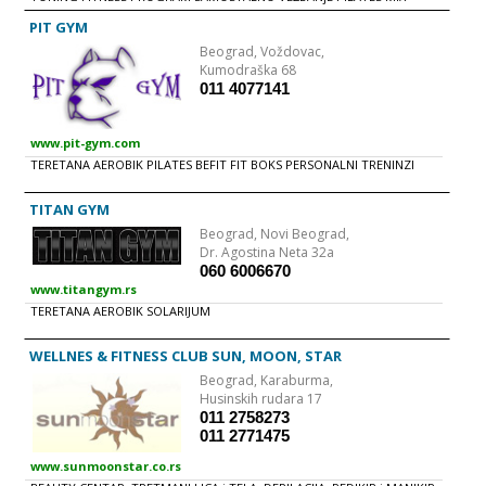
AEROBIC TAE BO
PIT GYM
Beograd,
Voždovac,
Kumodraška 68
011 4077141
www.pit-gym.com
TERETANA AEROBIK PILATES BEFIT FIT BOKS PERSONALNI TRENINZI
TITAN GYM
Beograd,
Novi Beograd,
Dr. Agostina Neta 32a
060 6006670
www.titangym.rs
TERETANA AEROBIK SOLARIJUM
WELLNES & FITNESS CLUB SUN, MOON, STAR
Beograd,
Karaburma,
Husinskih rudara 17
011 2758273
011 2771475
www.sunmoonstar.co.rs