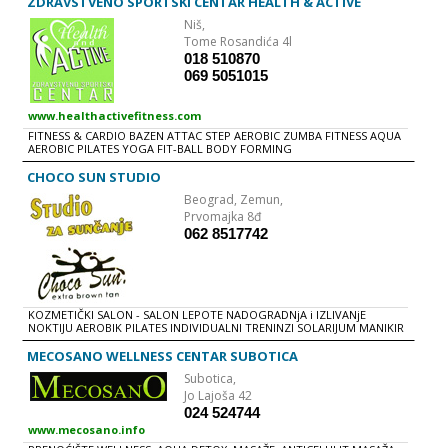
ZDRAVSTVENO SPORTSKI CENTAR HEALTH & ACTIVE
Niš,
Tome Rosandića 4l
018 510870
069 5051015
www.healthactivefitness.com
FITNESS & CARDIO BAZEN ATTAC STEP AEROBIC ZUMBA FITNESS AQUA
AEROBIC PILATES YOGA FIT-BALL BODY FORMING
CHOCO SUN STUDIO
Beograd,
Zemun,
Prvomajka 8đ
062 8517742
KOZMETIČKI SALON - SALON LEPOTE NADOGRADNjA i IZLIVANjE
NOKTIJU AEROBIK PILATES INDIVIDUALNI TRENINZI SOLARIJUM MANIKIR
i PEDIKIR ZUMBA RADNO VREME radnim danima i subotom 9 - 22h
nedeljom 9 - 17h
MECOSANO WELLNESS CENTAR SUBOTICA
Subotica,
Jo Lajoša 42
024 524744
www.mecosano.info