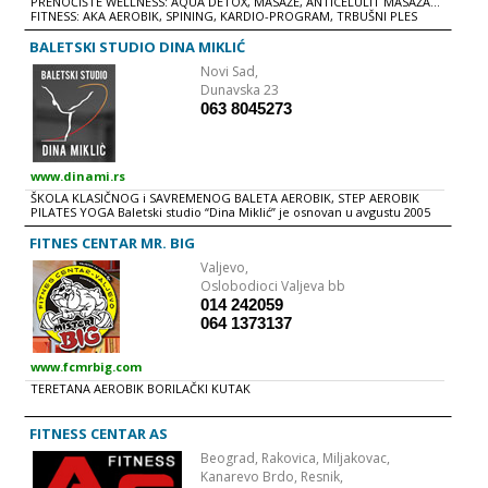
PRENOĆIŠTE WELLNESS: AQUA DETOX, MASAŽE, ANTICELULIT MASAŽA...
FITNESS: AKA AEROBIK, SPINING, KARDIO-PROGRAM, TRBUŠNI PLES
SQUASH
BALETSKI STUDIO DINA MIKLIĆ
Novi Sad,
Dunavska 23
063 8045273
www.dinami.rs
ŠKOLA KLASIČNOG i SAVREMENOG BALETA AEROBIK, STEP AEROBIK
PILATES YOGA Baletski studio “Dina Miklić” je osnovan u avgustu 2005
godine. Program baletskog studia obuhvata savladavanje i
usavršavanje osnova: klasičnog i savremenog baleta kao i mogućnost
FITNES CENTAR MR. BIG
za dalje školovanje po izboru i sklonostima. Kroz pokret praćen
Valjevo,
klasičnom i savremenom muzikom, deca će imati mogućnost da
razviju koordinaciju pokreta, pravilno držanje tela, osećaj za prostor i
Oslobodioci Valjeva bb
muzikalnost. U zavisnosti od uzrasta i sposobnosti deca su
014 242059
raspoređena u grupe od: 3-6; 7-10 ;11-14 i 15-18 godina. Takođe naš
064 1373137
program nudi odraslima časove kao što su: rekreativne vežbe (za
mame), rekreacije za zene (srednjih godina), aerobik, step aerobik,
pilates, yoga...
www.fcmrbig.com
TERETANA AEROBIK BORILAČKI KUTAK
FITNESS CENTAR AS
Beograd,
Rakovica, Miljakovac,
Kanarevo Brdo, Resnik,