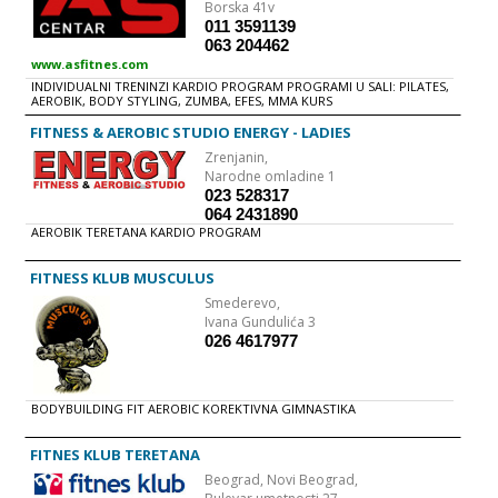
Borska 41v
011 3591139
063 204462
www.asfitnes.com
INDIVIDUALNI TRENINZI KARDIO PROGRAM PROGRAMI U SALI: PILATES,
AEROBIK, BODY STYLING, ZUMBA, EFES, MMA KURS
FITNESS & AEROBIC STUDIO ENERGY - LADIES
Zrenjanin,
Narodne omladine 1
023 528317
064 2431890
AEROBIK TERETANA KARDIO PROGRAM
FITNESS KLUB MUSCULUS
Smederevo,
Ivana Gundulića 3
026 4617977
BODYBUILDING FIT AEROBIC KOREKTIVNA GIMNASTIKA
FITNES KLUB TERETANA
Beograd,
Novi Beograd,