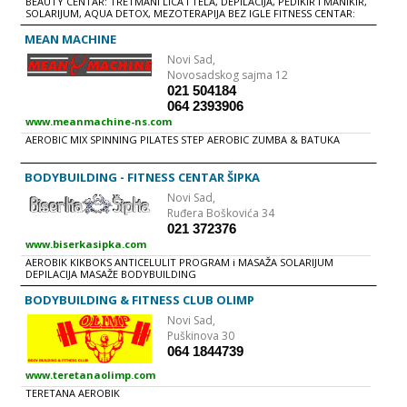
BEAUTY CENTAR: TRETMANI LICA i TELA, DEPILACIJA, PEDIKIR i MANIKIR,
SOLARIJUM, AQUA DETOX, MEZOTERAPIJA BEZ IGLE FITNESS CENTAR:
AEROBIC, KALINETIX, YOGA, PILATES, HI LOW AEROBIC, KARDIO
PROGRAM NA TEHNO-GYM SPRAVAMA, SAUNA FRIZERSKI SALON
MEAN MACHINE
Novi Sad,
Novosadskog sajma 12
021 504184
064 2393906
www.meanmachine-ns.com
AEROBIC MIX SPINNING PILATES STEP AEROBIC ZUMBA & BATUKA
BODYBUILDING - FITNESS CENTAR ŠIPKA
Novi Sad,
Ruđera Boškovića 34
021 372376
www.biserkasipka.com
AEROBIK KIKBOKS ANTICELULIT PROGRAM i MASAŽA SOLARIJUM
DEPILACIJA MASAŽE BODYBUILDING
BODYBUILDING & FITNESS CLUB OLIMP
Novi Sad,
Puškinova 30
064 1844739
www.teretanaolimp.com
TERETANA AEROBIK