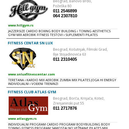
Beograd,
Banovo Brdo,
11-21h; nedelja 11-19h Dobrodošli! Vaš Sport Active
Požeška 80
011 2546899
064 2307810
www.hillgym.rs
JAZZERSIZE CARDIO BOXING BODY BUILDING i TONING AESTHETICS
GYM MIX AEROBIK FITNESS TESTOVI i SUPLEMENTI PILATES
INDIVIDUALNI TRENINZI
FITNESS CENTAR SN LUX
Beograd,
Košutnjak, Filmski Grad,
Ilije Stojadinovića 63
011 2310405
www.snluxfitnescentar.com
TERETANA i KARDIO MIX AEROBIK ZUMBA MIX PILATES JOGA HI ENERGY
INDIVIDUALNI i VOĐENI TRENINZI
FITNESS CLUB ATLAS GYM
Beograd,
Borča, Krnjača, Kotež,
Zrenjaninski put 55
011 2717876
www.atlasgym.rs
INDIVIDUALNI PROGRAM CARDIO PROGRAM BODYBUILDING BODY
TONING FITNESS PROGRAM SAMOSTALNO VEŽBANjE PILATES MIX