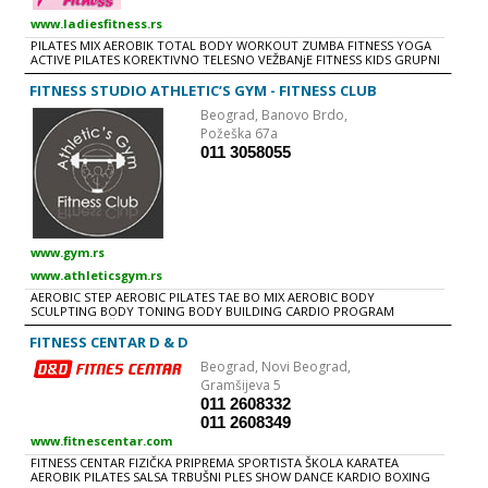
www.ladiesfitness.rs
PILATES MIX AEROBIK TOTAL BODY WORKOUT ZUMBA FITNESS YOGA
ACTIVE PILATES KOREKTIVNO TELESNO VEŽBANjE FITNESS KIDS GRUPNI
PROGRAMI PERSONALNI TRENINZI KVALIFIKOVANI TRENERI
NUTRICIONISTIČKI SAVETI
FITNESS STUDIO ATHLETIC’S GYM - FITNESS CLUB
Beograd,
Banovo Brdo,
Požeška 67a
011 3058055
www.gym.rs
www.athleticsgym.rs
AEROBIC STEP AEROBIC PILATES TAE BO MIX AEROBIC BODY
SCULPTING BODY TONING BODY BUILDING CARDIO PROGRAM
REDUKCIJA TEŽINE Predstavljamo Vam Athletic’s gym Fitness club iz
Beograda Prvi fitness club u Srbiji sa lancem od 5 fitness studija Na
FITNESS CENTAR D & D
nekoliko lokacija – Banovom Brdu (2 studija), Crvenom Krstu -
Beograd,
Novi Beograd,
Zvezdara, Vidikovcu i Voždovcu , Savremene koncepcije
Profesionalne fitness opreme 10 individualnih i grupnih fitness
Gramšijeva 5
programa Profesionalno obučenih instruktora Personalnih trenera,
011 2608332
lekara i nutricioniste Preko 10 godina iskustva...| Nalazimo se u kraju
011 2608349
Beograda koji obiluje kako interesovanjima za sportske aktivnosti tako
i terenima i ustanovama za iste. U neposrednoj blizini se nalazi Ada
www.fitnescentar.com
Ciganlija i Košutnjak gde se vrše nebrojene sportske aktivnosti. Na
FITNESS CENTAR FIZIČKA PRIPREMA SPORTISTA ŠKOLA KARATEA
Banovom brdu su i Fakultet za Sport i Fizičku kulturu, kao i nekoliko
AEROBIK PILATES SALSA TRBUŠNI PLES SHOW DANCE KARDIO BOXING
Viših škola za Sportske trenere. Svi ti kontakti i sportski tereni