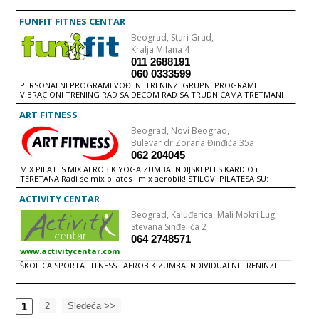
Cenovnik naših usluga možete pogledati OVDE. RADNO VREME radnim
VEŽBAJTE SA NAMA!
danima 09-22h subotom 09-22h Posetite nas, priuštite sebi trenutke
relaksacije!
FUNFIT FITNES CENTAR
Beograd,
Stari Grad,
Kralja Milana 4
011 2688191
060 0333599
PERSONALNI PROGRAMI VOĐENI TRENINZI GRUPNI PROGRAMI
VIBRACIONI TRENING RAD SA DECOM RAD SA TRUDNICAMA TRETMANI
MASAŽE i ELEKTROSTIMULACIJE
ART FITNESS
Beograd,
Novi Beograd,
Bulevar dr Zorana Đinđića 35a
062 204045
MIX PILATES MIX AEROBIK YOGA ZUMBA INDIJSKI PLES KARDIO i
TERETANA Radi se mix pilates i mix aerobik! STILOVI PILATESA SU:
rastegljive trake, velike i male lopte i ostali rekviziti, pilates sa
elementima tai-chi-a, yoga, partneri i klasični pilates, workout itd.
ACTIVITY CENTAR
STILOVI AEROBIKA SU: tae bo, sa rekvizitima (tegići, palice...), klasičan
Beograd,
Kaluđerica, Mali Mokri Lug,
aerobik, kondicioni treninzi, step aerobik, koreografije kao što su
funky, Hi-Lo, latino itd. Svake nedelje je drugi stil! Organizovane su
Stevana Sinđelića 2
nagradne igre, popusti i razne promocije. Rade se različite vrste
064 2748571
treninga po danima kao što su izdržljivost, snaga, kordinacija i gipkost.
www.activitycentar.com
Mogućnost individualnih treninga u sali ili u vašoj kući po promotivnim
cenama!!! Vežbajte sa nama!
ŠKOLICA SPORTA FITNESS i AEROBIK ZUMBA INDIVIDUALNI TRENINZI
1
2
Sledeća >>