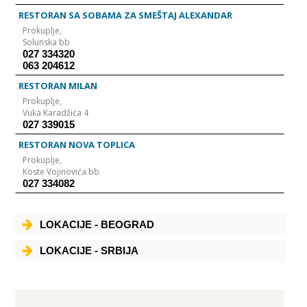
RESTORAN SA SOBAMA ZA SMEŠTAJ ALEXANDAR
Prokuplje,
Solunska bb
027 334320
063 204612
RESTORAN MILAN
Prokuplje,
Vuka Karadžića 4
027 339015
RESTORAN NOVA TOPLICA
Prokuplje,
Koste Vojinovića bb
027 334082
LOKACIJE - BEOGRAD
LOKACIJE - SRBIJA