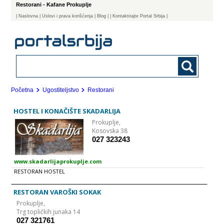
Restorani - Kafane Prokuplje
|
Naslovna
| Uslovi i prava korišćenja
|
Blog
|
| Kontaktirajte Portal Srbija |
Početna
Ugostiteljstvo
Restorani
HOSTEL I KONAČIŠTE SKADARLIJA
Prokuplje,
Kosovska 38
027 323243
www.skadarlijaprokuplje.com
RESTORAN HOSTEL
RESTORAN VAROŠKI SOKAK
Prokuplje,
Trg topličkih junaka 14
027 321761