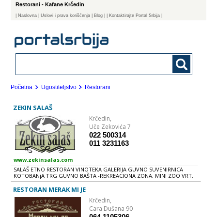
Restorani - Kafane Krčedin
|
Naslovna
| Uslovi i prava korišćenja
|
Blog
|
| Kontaktirajte Portal Srbija |
Početna
Ugostiteljstvo
Restorani
ZEKIN SALAŠ
Krčedin,
Uče Zekovića 7
022 500314
011 3231163
www.zekinsalas.com
SALAŠ ETNO RESTORAN VINOTEKA GALERIJA GUVNO SUVENIRNICA
KOTOBANjA TRG GUVNO BAŠTA -REKREACIONA ZONA, MINI ZOO VRT,
DEČIJE IGRALIŠTE, MANjEŽ i VELIKI LAVIRINT ZECA IZLETI PROSTOR ZA
SEMINARE, KOKTELE, KONFERENCIJE, PROMOCIJE... ORGANIZOVANjE
RESTORAN MERAK MI JE
SVIH VRSTA PROSLAVA, POSLOVNIH RUČKOVA
Krčedin,
Cara Dušana 90
064 1105306