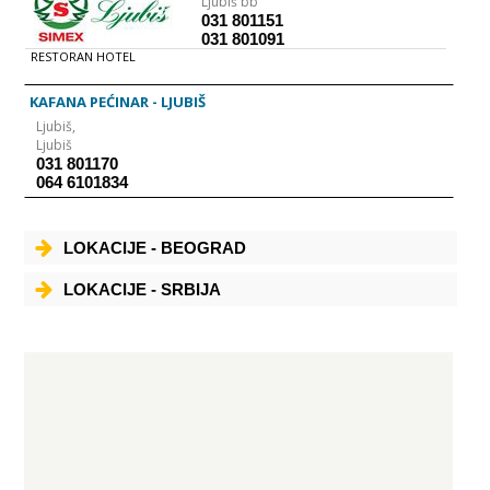
Ljubiš bb
031 801151
031 801091
RESTORAN HOTEL
KAFANA PEĆINAR - LJUBIŠ
Ljubiš,
Ljubiš
031 801170
064 6101834
LOKACIJE - BEOGRAD
LOKACIJE - SRBIJA