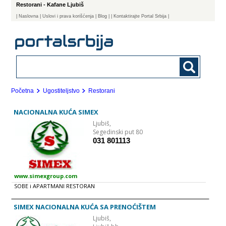
Restorani - Kafane Ljubiš
|
Naslovna
| Uslovi i prava korišćenja
|
Blog
|
| Kontaktirajte Portal Srbija |
Početna
Ugostiteljstvo
Restorani
NACIONALNA KUĆA SIMEX
Ljubiš,
Segedinski put 80
031 801113
www.simexgroup.com
SOBE i APARTMANI RESTORAN
SIMEX NACIONALNA KUĆA SA PRENOĆIŠTEM
Ljubiš,