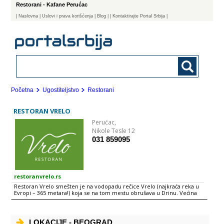
Restorani - Kafane Perućac
|
Naslovna
| Uslovi i prava korišćenja
|
Blog
|
| Kontaktirajte Portal Srbija |
Početna
Ugostiteljstvo
Restorani
RESTORAN VRELO
Perućac,
Nikole Tesle 12
031 859095
restoranvrelo.rs
Restoran Vrelo smešten je na vodopadu rečice Vrelo (najkraća reka u
Evropi – 365 metara!) koja se na tom mestu obrušava u Drinu. Većina
baštenskih stolova je postavljena iznad samog vodopada, što ovaj
ambijent čini jedinstvenim. Pored toga, reka Vrelo je na više mesta
premošćena drvenim terasama na koje su postavljeni stolovi. Ceo
baštenski deo restorana Vrelo natkriljuju guste krošnje drveća,
LOKACIJE - BEOGRAD