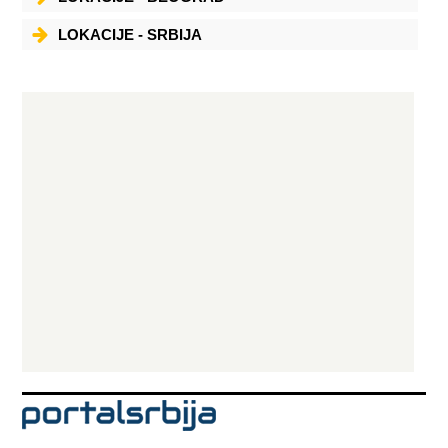
stvarajući prijatnu hladovinu i za vreme najvećih letnjih vrućina. Ručak
u bašti restorana je nezaboravan doživljaj i jedinstvena prilika za
fotografisanje u bajkovitom ambijentu.
LOKACIJE - SRBIJA