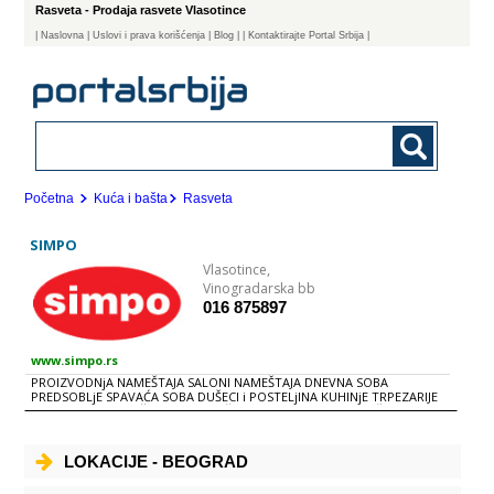
Rasveta - Prodaja rasvete Vlasotince
|
Naslovna
| Uslovi i prava korišćenja
|
Blog
|
| Kontaktirajte Portal Srbija |
Početna
Kuća i bašta
Rasveta
SIMPO
Vlasotince,
Vinogradarska bb
016 875897
www.simpo.rs
PROIZVODNjA NAMEŠTAJA SALONI NAMEŠTAJA DNEVNA SOBA
PREDSOBLjE SPAVAĆA SOBA DUŠECI i POSTELjINA KUHINjE TRPEZARIJE
TEPISI RASVETA BAŠTENSKI NAMEŠTAJ KANCELARIJSKI NAMEŠTAJ
AKSESOAR i DEKORACIJA
LOKACIJE - BEOGRAD