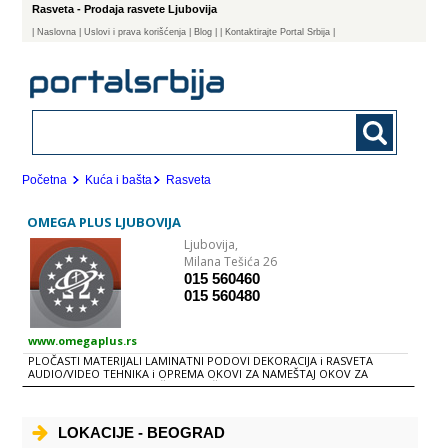
Rasveta - Prodaja rasvete Ljubovija
|
Naslovna
| Uslovi i prava korišćenja
|
Blog
|
| Kontaktirajte Portal Srbija |
Početna
Kuća i bašta
Rasveta
OMEGA PLUS LJUBOVIJA
Ljubovija,
Milana Tešića 26
015 560460
015 560480
www.omegaplus.rs
PLOČASTI MATERIJALI LAMINATNI PODOVI DEKORACIJA i RASVETA
AUDIO/VIDEO TEHNIKA i OPREMA OKOVI ZA NAMEŠTAJ OKOV ZA
STOLARIJU IZRADA NAMEŠTAJA PO ŽELjI UGRADNA TEHNIKA
LOKACIJE - BEOGRAD