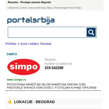
Rasveta - Prodaja rasvete Negotin
|
Naslovna
| Uslovi i prava korišćenja
|
Blog
|
| Kontaktirajte Portal Srbija |
Početna
Kuća i bašta
Rasveta
SIMPO
Negotin,
Naselje Gradište bb
019 542298
www.simpo.rs
PROIZVODNjA NAMEŠTAJA SALONI NAMEŠTAJA DNEVNA SOBA
PREDSOBLjE SPAVAĆA SOBA DUŠECI i POSTELjINA KUHINjE TRPEZARIJE
TEPISI RASVETA BAŠTENSKI NAMEŠTAJ KANCELARIJSKI NAMEŠTAJ
AKSESOAR i DEKORACIJA
LOKACIJE - BEOGRAD