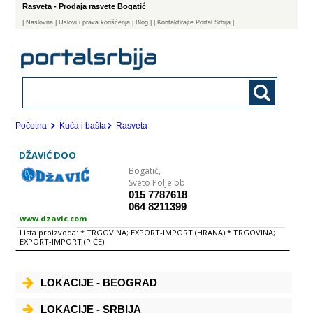
Rasveta - Prodaja rasvete Bogatić
|
Naslovna
| Uslovi i prava korišćenja
|
Blog
|
| Kontaktirajte Portal Srbija |
Početna
Kuća i bašta
Rasveta
DŽAVIĆ DOO
Bogatić,
Sveto Polje bb
015 7787618
064 8211399
www.dzavic.com
Lista proizvoda: * TRGOVINA; EXPORT-IMPORT (HRANA) * TRGOVINA;
EXPORT-IMPORT (PIĆE)
LOKACIJE - BEOGRAD
LOKACIJE - SRBIJA