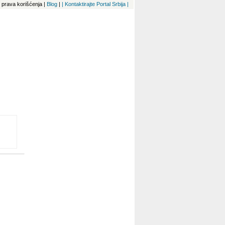
 i prava korišćenja
|
Blog
|
| Kontaktirajte Portal Srbija |