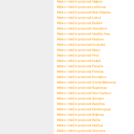
Mleko i mlečni proizvodi
Valjevo
Mleko i mlečni proizvodi
Leskovac
Mleko i mlečni proizvodi
Bela Palanka
Mleko i mlečni proizvodi
Lokve
Mleko i mlečni proizvodi
Bođani
Mleko i mlečni proizvodi
Vlasotince
Mleko i mlečni proizvodi
Vladičin Han
Mleko i mlečni proizvodi
Kladovo
Mleko i mlečni proizvodi
Krušedol
Mleko i mlečni proizvodi
Blace
Mleko i mlečni proizvodi
Pirot
Mleko i mlečni proizvodi
Kulpin
Mleko i mlečni proizvodi
Paraćin
Mleko i mlečni proizvodi
Potočac
Mleko i mlečni proizvodi
Koceljeva
Mleko i mlečni proizvodi
Gornji Milanovac
Mleko i mlečni proizvodi
Bujanovac
Mleko i mlečni proizvodi
Novi Karlovci
Mleko i mlečni proizvodi
Sevojno
Mleko i mlečni proizvodi
Batočina
Mleko i mlečni proizvodi
Dimitrovgrad
Mleko i mlečni proizvodi
Boljevac
Mleko i mlečni proizvodi
Bečej
Mleko i mlečni proizvodi
Mačkat
Mleko i mlečni proizvodi
Sremska