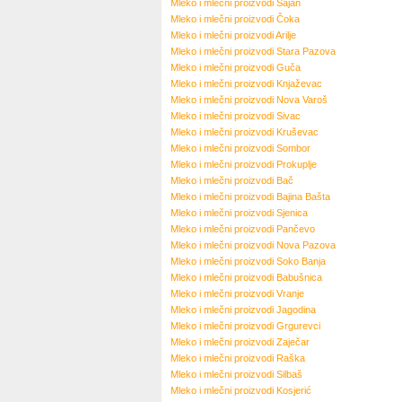
Mleko i mlečni proizvodi
Sajan
Mleko i mlečni proizvodi
Čoka
Mleko i mlečni proizvodi
Arilje
Mleko i mlečni proizvodi
Stara Pazova
Mleko i mlečni proizvodi
Guča
Mleko i mlečni proizvodi
Knjaževac
Mleko i mlečni proizvodi
Nova Varoš
Mleko i mlečni proizvodi
Sivac
Mleko i mlečni proizvodi
Kruševac
Mleko i mlečni proizvodi
Sombor
Mleko i mlečni proizvodi
Prokuplje
Mleko i mlečni proizvodi
Bač
Mleko i mlečni proizvodi
Bajina Bašta
Mleko i mlečni proizvodi
Sjenica
Mleko i mlečni proizvodi
Pančevo
Mleko i mlečni proizvodi
Nova Pazova
Mleko i mlečni proizvodi
Soko Banja
Mleko i mlečni proizvodi
Babušnica
Mleko i mlečni proizvodi
Vranje
Mleko i mlečni proizvodi
Jagodina
Mleko i mlečni proizvodi
Grgurevci
Mleko i mlečni proizvodi
Zaječar
Mleko i mlečni proizvodi
Raška
Mleko i mlečni proizvodi
Silbaš
Mleko i mlečni proizvodi
Kosjerić