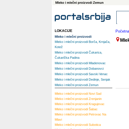
Mleko i mlečni proizvodi Zemun
LOKACIJE
Početn
Mleko i mlečni proizvodi
Mle
Mleko i mlečni proizvodi Borča, Krnjača,
Kotež
Mleko i mlečni proizvodi Čukarica,
Čukarička Padina
Mleko i mlečni proizvodi Mladenovac
Mleko i mlečni proizvodi Dobanovci
Mleko i mlečni proizvodi Savski Venac
Mleko i mlečni proizvodi Dedinje, Senjak
Mleko i mlečni proizvodi Zemun
Mleko i mlečni proizvodi
Novi Sad
Mleko i mlečni proizvodi
Zrenjanin
Mleko i mlečni proizvodi
Kragujevac
Mleko i mlečni proizvodi
Šabac
Mleko i mlečni proizvodi
Petrovac Na
Mlavi
Mleko i mlečni proizvodi
Subotica