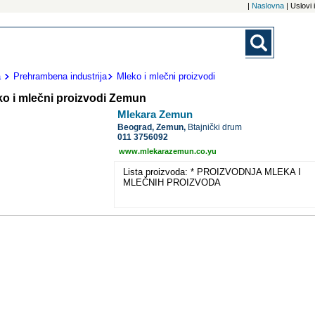
|
Naslovna
| Uslovi
a
Prehrambena industrija
Mleko i mlečni proizvodi
ko i mlečni proizvodi Zemun
Mlekara Zemun
Beograd,
Zemun,
Btajnički drum
011 3756092
www.mlekarazemun.co.yu
Lista proizvoda: * PROIZVODNJA MLEKA I
MLEČNIH PROIZVODA