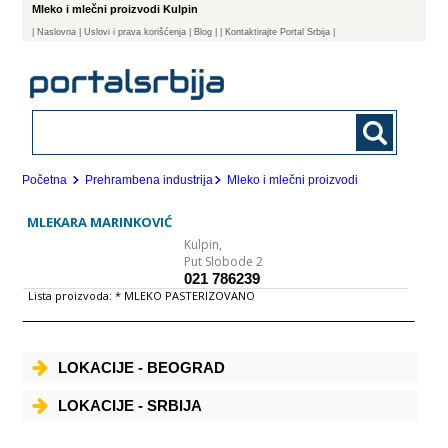
Mleko i mlečni proizvodi Kulpin
|
Naslovna
| Uslovi i prava korišćenja
|
Blog
|
| Kontaktirajte Portal Srbija |
Početna
Prehrambena industrija
Mleko i mlečni proizvodi
MLEKARA MARINKOVIĆ
Kulpin,
Put Slobode 2
021 786239
Lista proizvoda: * MLEKO PASTERIZOVANO
LOKACIJE - BEOGRAD
LOKACIJE - SRBIJA