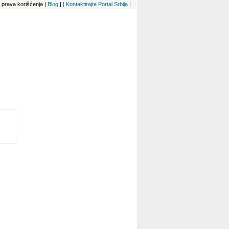
 i prava korišćenja
|
Blog
|
| Kontaktirajte Portal Srbija |