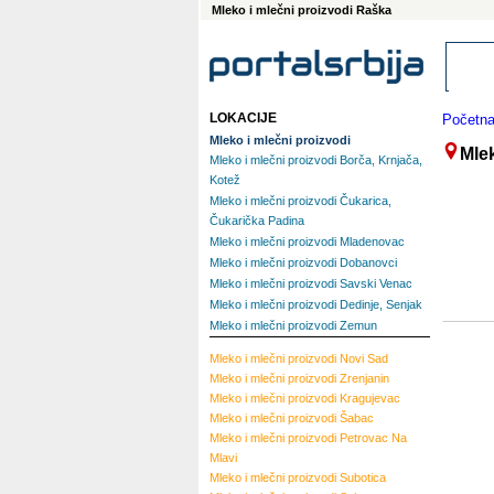
Mleko i mlečni proizvodi Raška
LOKACIJE
Početn
Mleko i mlečni proizvodi
Mle
Mleko i mlečni proizvodi Borča, Krnjača,
Kotež
Mleko i mlečni proizvodi Čukarica,
Čukarička Padina
Mleko i mlečni proizvodi Mladenovac
Mleko i mlečni proizvodi Dobanovci
Mleko i mlečni proizvodi Savski Venac
Mleko i mlečni proizvodi Dedinje, Senjak
Mleko i mlečni proizvodi Zemun
Mleko i mlečni proizvodi
Novi Sad
Mleko i mlečni proizvodi
Zrenjanin
Mleko i mlečni proizvodi
Kragujevac
Mleko i mlečni proizvodi
Šabac
Mleko i mlečni proizvodi
Petrovac Na
Mlavi
Mleko i mlečni proizvodi
Subotica