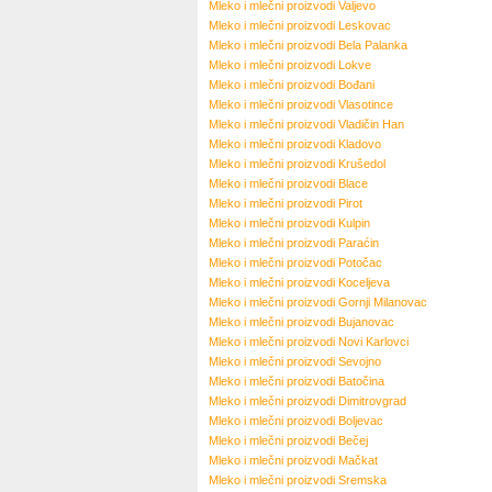
Mleko i mlečni proizvodi
Valjevo
Mleko i mlečni proizvodi
Leskovac
Mleko i mlečni proizvodi
Bela Palanka
Mleko i mlečni proizvodi
Lokve
Mleko i mlečni proizvodi
Bođani
Mleko i mlečni proizvodi
Vlasotince
Mleko i mlečni proizvodi
Vladičin Han
Mleko i mlečni proizvodi
Kladovo
Mleko i mlečni proizvodi
Krušedol
Mleko i mlečni proizvodi
Blace
Mleko i mlečni proizvodi
Pirot
Mleko i mlečni proizvodi
Kulpin
Mleko i mlečni proizvodi
Paraćin
Mleko i mlečni proizvodi
Potočac
Mleko i mlečni proizvodi
Koceljeva
Mleko i mlečni proizvodi
Gornji Milanovac
Mleko i mlečni proizvodi
Bujanovac
Mleko i mlečni proizvodi
Novi Karlovci
Mleko i mlečni proizvodi
Sevojno
Mleko i mlečni proizvodi
Batočina
Mleko i mlečni proizvodi
Dimitrovgrad
Mleko i mlečni proizvodi
Boljevac
Mleko i mlečni proizvodi
Bečej
Mleko i mlečni proizvodi
Mačkat
Mleko i mlečni proizvodi
Sremska