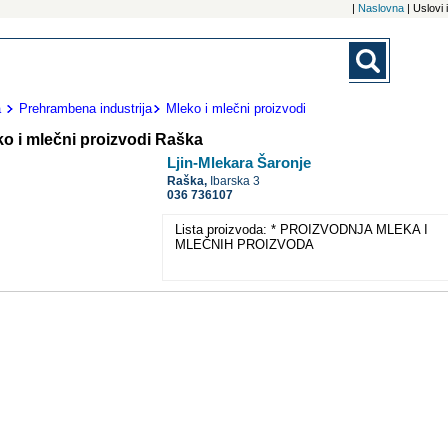
|
Naslovna
| Uslovi
a
Prehrambena industrija
Mleko i mlečni proizvodi
ko i mlečni proizvodi Raška
Ljin-Mlekara Šaronje
Raška,
Ibarska 3
036 736107
Lista proizvoda: * PROIZVODNJA MLEKA I
MLEČNIH PROIZVODA