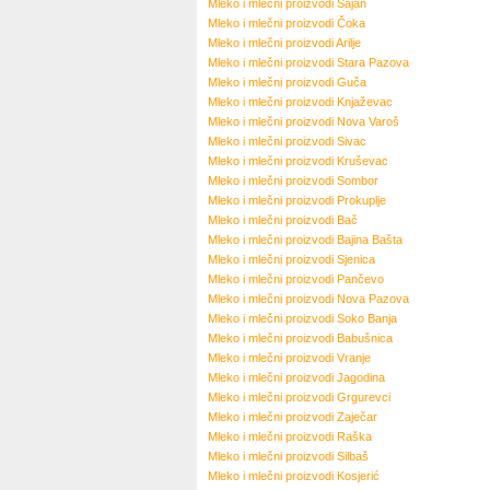
Mleko i mlečni proizvodi
Sajan
Mleko i mlečni proizvodi
Čoka
Mleko i mlečni proizvodi
Arilje
Mleko i mlečni proizvodi
Stara Pazova
Mleko i mlečni proizvodi
Guča
Mleko i mlečni proizvodi
Knjaževac
Mleko i mlečni proizvodi
Nova Varoš
Mleko i mlečni proizvodi
Sivac
Mleko i mlečni proizvodi
Kruševac
Mleko i mlečni proizvodi
Sombor
Mleko i mlečni proizvodi
Prokuplje
Mleko i mlečni proizvodi
Bač
Mleko i mlečni proizvodi
Bajina Bašta
Mleko i mlečni proizvodi
Sjenica
Mleko i mlečni proizvodi
Pančevo
Mleko i mlečni proizvodi
Nova Pazova
Mleko i mlečni proizvodi
Soko Banja
Mleko i mlečni proizvodi
Babušnica
Mleko i mlečni proizvodi
Vranje
Mleko i mlečni proizvodi
Jagodina
Mleko i mlečni proizvodi
Grgurevci
Mleko i mlečni proizvodi
Zaječar
Mleko i mlečni proizvodi
Raška
Mleko i mlečni proizvodi
Silbaš
Mleko i mlečni proizvodi
Kosjerić