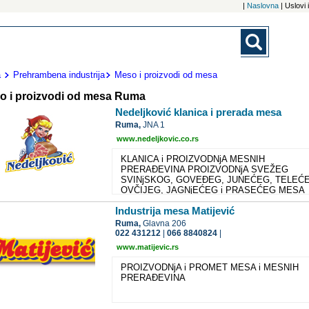
|
Naslovna
| Uslovi
a
Prehrambena industrija
Meso i proizvodi od mesa
o i proizvodi od mesa Ruma
Nedeljković klanica i prerada mesa
Ruma,
JNA 1
www.nedeljkovic.co.rs
KLANICA i PROIZVODNjA MESNIH
PRERAĐEVINA PROIZVODNjA SVEŽEG
SVINjSKOG, GOVEĐEG, JUNEĆEG, TELEĆ
OVČIJEG, JAGNjEĆEG i PRASEĆEG MESA
PROIZVODNjA PREKO 50 RAZLIČITIH VRST
Industrija mesa Matijević
TRAJNIH i POLUTRAJNIH PROIZVODA OD
MESA VRHUNSKOG KVALITETA
Ruma,
Glavna 206
022 431212
|
066 8840824
|
www.matijevic.rs
PROIZVODNjA i PROMET MESA i MESNIH
PRERAĐEVINA