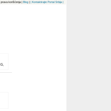
 i prava korišćenja
|
Blog
|
| Kontaktirajte Portal Srbija |
EG,
A