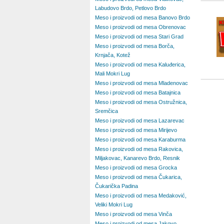
Labudovo Brdo, Petlovo Brdo
Meso i proizvodi od mesa Banovo Brdo
Meso i proizvodi od mesa Obrenovac
Meso i proizvodi od mesa Stari Grad
Meso i proizvodi od mesa Borča,
Krnjača, Kotež
Meso i proizvodi od mesa Kaluđerica,
Mali Mokri Lug
Meso i proizvodi od mesa Mladenovac
Meso i proizvodi od mesa Batajnica
Meso i proizvodi od mesa Ostružnica,
Sremčica
Meso i proizvodi od mesa Lazarevac
Meso i proizvodi od mesa Mirijevo
Meso i proizvodi od mesa Karaburma
Meso i proizvodi od mesa Rakovica,
Miljakovac, Kanarevo Brdo, Resnik
Meso i proizvodi od mesa Grocka
Meso i proizvodi od mesa Čukarica,
Čukarička Padina
Meso i proizvodi od mesa Medaković,
Veliki Mokri Lug
Meso i proizvodi od mesa Vinča
Meso i proizvodi od mesa Jakovo