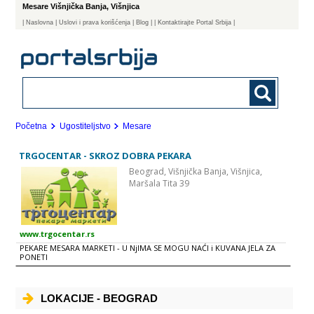
Mesare Višnjička Banja, Višnjica
|
Naslovna
| Uslovi i prava korišćenja
|
Blog
|
| Kontaktirajte Portal Srbija |
Početna
Ugostiteljstvo
Mesare
TRGOCENTAR - SKROZ DOBRA PEKARA
Beograd,
Višnjička Banja, Višnjica,
Maršala Tita 39
www.trgocentar.rs
PEKARE MESARA MARKETI - U NjIMA SE MOGU NAĆI i KUVANA JELA ZA
PONETI
LOKACIJE - BEOGRAD