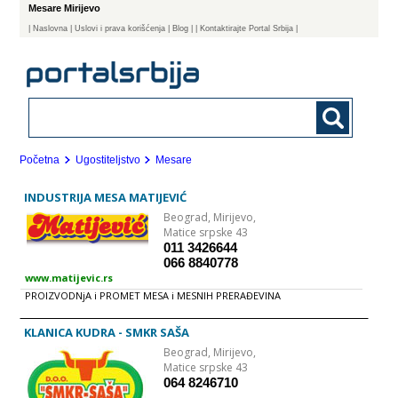
Mesare Mirijevo
|
Naslovna
| Uslovi i prava korišćenja
|
Blog
|
| Kontaktirajte Portal Srbija |
Početna
Ugostiteljstvo
Mesare
INDUSTRIJA MESA MATIJEVIĆ
Beograd,
Mirijevo,
Matice srpske 43
011 3426644
066 8840778
www.matijevic.rs
PROIZVODNjA i PROMET MESA i MESNIH PRERAĐEVINA
KLANICA KUDRA - SMKR SAŠA
Beograd,
Mirijevo,
Matice srpske 43
064 8246710