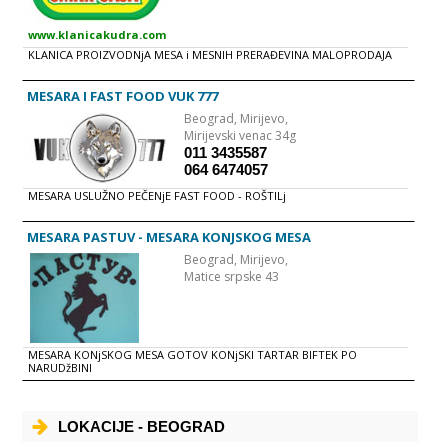
www.klanicakudra.com
KLANICA PROIZVODNjA MESA i MESNIH PRERAĐEVINA MALOPRODAJA
MESARA I FAST FOOD VUK 777
Beograd,
Mirijevo,
Mirijevski venac 34g
011 3435587
064 6474057
MESARA USLUŽNO PEČENjE FAST FOOD - ROŠTILj
MESARA PASTUV - MESARA KONJSKOG MESA
Beograd,
Mirijevo,
Matice srpske 43
MESARA KONjSKOG MESA GOTOV KONjSKI TARTAR BIFTEK PO
NARUDžBINI
LOKACIJE - BEOGRAD