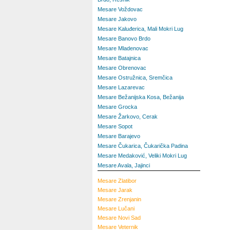
Mesare Voždovac
Mesare Jakovo
Mesare Kaluđerica, Mali Mokri Lug
Mesare Banovo Brdo
Mesare Mladenovac
Mesare Batajnica
Mesare Obrenovac
Mesare Ostružnica, Sremčica
Mesare Lazarevac
Mesare Bežanijska Kosa, Bežanija
Mesare Grocka
Mesare Žarkovo, Cerak
Mesare Sopot
Mesare Barajevo
Mesare Čukarica, Čukarička Padina
Mesare Medaković, Veliki Mokri Lug
Mesare Avala, Jajinci
Mesare
Zlatibor
Mesare
Jarak
Mesare
Zrenjanin
Mesare
Lučani
Mesare
Novi Sad
Mesare
Veternik