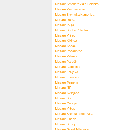
Mesare
Smederevska Palanka
Mesare
Petrovaradin
Mesare
Sremska Kamenica
Mesare
Ruma
Mesare
Inđija
Mesare
Bačka Palanka
Mesare
Vršac
Mesare
Kikinda
Mesare
Šabac
Mesare
Požarevac
Mesare
Valjevo
Mesare
Paraćin
Mesare
Jagodina
Mesare
Kraljevo
Mesare
Kruševac
Mesare
Temerin
Mesare
Niš
Mesare
Svilajnac
Mesare
Bor
Mesare
Ćuprija
Mesare
Vrbas
Mesare
Sremska Mitrovica
Mesare
Čačak
Mesare
Bečej
Mesare
Gornji Milanovac