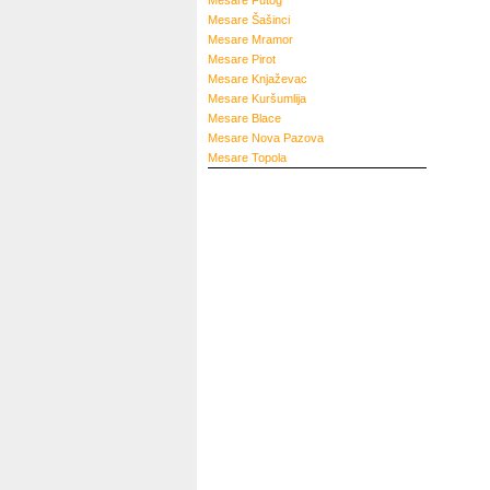
Mesare
Futog
Mesare
Šašinci
Mesare
Mramor
Mesare
Pirot
Mesare
Knjaževac
Mesare
Kuršumlija
Mesare
Blace
Mesare
Nova Pazova
Mesare
Topola