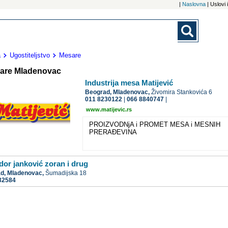
|
Naslovna
| Uslovi
a
Ugostiteljstvo
Mesare
are Mladenovac
Industrija mesa Matijević
Beograd,
Mladenovac,
Živomira Stankovića 6
011 8230122
|
066 8840747
|
www.matijevic.rs
PROIZVODNjA i PROMET MESA i MESNIH
PRERAĐEVINA
dor janković zoran i drug
ad,
Mladenovac,
Šumadijska 18
32584