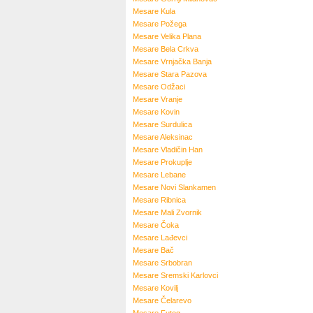
Mesare
Kula
Mesare
Požega
Mesare
Velika Plana
Mesare
Bela Crkva
Mesare
Vrnjačka Banja
Mesare
Stara Pazova
Mesare
Odžaci
Mesare
Vranje
Mesare
Kovin
Mesare
Surdulica
Mesare
Aleksinac
Mesare
Vladičin Han
Mesare
Prokuplje
Mesare
Lebane
Mesare
Novi Slankamen
Mesare
Ribnica
Mesare
Mali Zvornik
Mesare
Čoka
Mesare
Lađevci
Mesare
Bač
Mesare
Srbobran
Mesare
Sremski Karlovci
Mesare
Kovilj
Mesare
Čelarevo