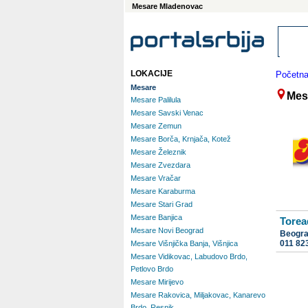
Mesare Mladenovac
LOKACIJE
Početn
Mesare
Mes
Mesare Palilula
Mesare Savski Venac
Mesare Zemun
Mesare Borča, Krnjača, Kotež
Mesare Železnik
Mesare Zvezdara
Mesare Vračar
Mesare Karaburma
Mesare Stari Grad
Mesare Banjica
Torea
Mesare Novi Beograd
Beogr
011 82
Mesare Višnjička Banja, Višnjica
Mesare Vidikovac, Labudovo Brdo,
Petlovo Brdo
Mesare Mirijevo
Mesare Rakovica, Miljakovac, Kanarevo
Brdo, Resnik