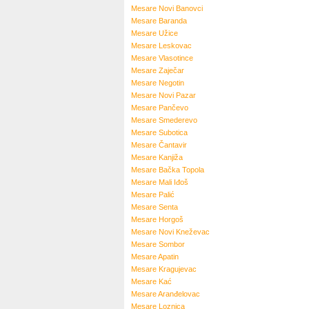
Mesare
Novi Banovci
Mesare
Baranda
Mesare
Užice
Mesare
Leskovac
Mesare
Vlasotince
Mesare
Zaječar
Mesare
Negotin
Mesare
Novi Pazar
Mesare
Pančevo
Mesare
Smederevo
Mesare
Subotica
Mesare
Čantavir
Mesare
Kanjiža
Mesare
Bačka Topola
Mesare
Mali Iđoš
Mesare
Palić
Mesare
Senta
Mesare
Horgoš
Mesare
Novi Kneževac
Mesare
Sombor
Mesare
Apatin
Mesare
Kragujevac
Mesare
Kać
Mesare
Aranđelovac
Mesare
Loznica