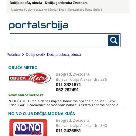
Dečija odeća, obuća - Dečija garderoba Zvezdara
|
Naslovna
| Uslovi i prava korišćenja
|
Blog
|
| Kontaktirajte Portal Srbija |
Početna
Dečiji svet
Dečija odeća, obuća
OBUĆA METRO
Beograd,
Zvezdara,
Bulevar kralja Aleksandra 236
011 3821671
062 262491
www.obucametro.rs
"OBUĆA METRO" je danas najveći lanac maloprodaje obuće u Srbiji i
Crnoj Gori. Prodavnice se većinom nalaze u ekstra zonama prodaje
SVAKO IMA PO NEŠTO, A MI IMAMO SVE. ONO ŠTO MI NEMAMO TO
VAMA NI NE TREBA.
NO NO CLUB DEČIJA MODNA KUĆA
Beograd,
Zvezdara,
Bulevar kralja Aleksandra 340
011 2426851