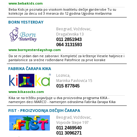
www.bebakids.com
Beba Kids je poznata po visokom kvalitetu dečije garderobe Tu su
kolekcije za decu od 3 meseca do 12 godina Ugodna mešavima
prirodnih materijala i boja u Bebe Kids-u, učiniće da se vaše dete oseća
veoma udobno
BORN YESTERDAY
Beograd,
Voždovac,
Dragačevska 13
011 2851943
064 3131593
www.bornyesterdayshop.com
Da se ni jedan dan ne zaboravi: Kompletić za krštenje Vesele haljinice i
pantalonice za srećne rođendane Patofnice za prve korake
Romantični prekrivači za mirne snove Kapice Štrikane igračkice...
Dobrodošli u bajkoviti svet "Dete", kolekciju za decu firme Born
FABRIKA ČARAPA KIKA
Yesterday! Oživeli smo tradiciju, otvorili stare škrinje, probudili stare
Loznica,
mustre, drvene igle i šarena klupka Od prirodnih materijala, po
bakinom receptu, ručno smo ištrikali malene modele za Vaše
Marinka Pavlovića 15
najmlađe
015 877845
www.kikasocks.com
Kika se na tržištu pojavljuje u dva proizvodna programa KIKA -
namenjen deci MARCO - namenjen odraslima Fabrika čarapa Kika
osnovana je 1998. godine Proizvodni program obuhvata pamučne
čarape namenjene deci i odraslima Sirovinsku bazu čine najfinija,
FIST - PROIZVODNJA DEČIJIH ČARAPA
italijanska prediva koja su polazna osnova svake kvalitetne čarape.
Beograd,
Voždovac,
Savremen mašinski park i stručan kadar, obučavan u Italiji,
omogućavaju vrlo preciznu izradu ali i raznovrsne načine tkanja, koji
Vojvode Stepe 197
čarapama daju dodatni kvalitet Velika paleta boja u trendu, obilje
011 2469540
maštovitih motiva i dezena zaštitni su znak Kika čarapa Svi artikli
011 3096271
Fabrike čarapa Kika su snabdeveni EAN 13 kodom Kvalitet gotovih