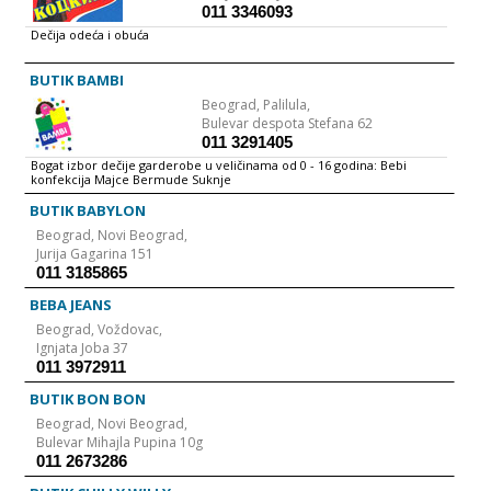
marku pouzdanih i pristupačnih domaćih proizvoda
011 3346093
Dečija odeća i obuća
BUTIK BAMBI
Beograd,
Palilula,
Bulevar despota Stefana 62
011 3291405
Bogat izbor dečije garderobe u veličinama od 0 - 16 godina: Bebi
konfekcija Majce Bermude Suknje
BUTIK BABYLON
Beograd,
Novi Beograd,
Jurija Gagarina 151
011 3185865
BEBA JEANS
Beograd,
Voždovac,
Ignjata Joba 37
011 3972911
BUTIK BON BON
Beograd,
Novi Beograd,
Bulevar Mihajla Pupina 10g
011 2673286