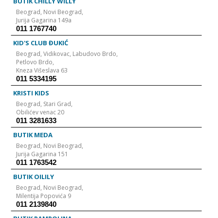
BUTIK CHILLY WILLY
Beograd,
Novi Beograd,
Jurija Gagarina 149a
011 1767740
KID'S CLUB ĐUKIĆ
Beograd,
Vidikovac, Labudovo Brdo,
Petlovo Brdo,
Kneza Višeslava 63
011 5334195
KRISTI KIDS
Beograd,
Stari Grad,
Obilićev venac 20
011 3281633
BUTIK MEDA
Beograd,
Novi Beograd,
Jurija Gagarina 151
011 1763542
BUTIK OILILY
Beograd,
Novi Beograd,
Milentija Popovića 9
011 2139840