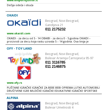
www.emporiojunior.it
Dečija odeća i obuća
OKAIDI
Beograd,
Novi Beograd,
Gandijeva 21
011 2175232
www.okaidi.com
OKAIDI - za decu od 5 - 14 OBAIBI - za decu 0 - 5 godina OKAIDI –
proizvodi za decu koja rastu uzrasta 5 – 14 godina. Ova linija je
istovremeno sportska, puna energije, zena i glamura. OBAIBI –
proizvodi za decu uzrasta 0 – 5 godina raspoređeni u tri kolekcije: -
OFY - TOY LAND
Pokloni za novorodjenčad, kompleti , pidžame i najneophodniji artikli
Beograd,
Novi Beograd,
za bebe. - Odevna kolekcija "Emotion": za uzrast od 6 meseci do 5
godina. - Program za negu beba:posteljina, dopunski artikli, igračke.
Bulevar Arsenija Čarnojevića 95-97
OK – proizvodi modernog i sportskog dizajna namenjeni uzrastima 4 –
011 3116785
14 godina. Sve Okaidi kolekcije su udobne, lake za nošenje i
011 2146875
pristupačne po ceni. One prate novi životni trend okrenut ka zabavi i
uživanju, sve izraženijem takozvanom "uličnom" odevanju, naglašenoj
sportskoj odeći i obući.
www.ofy.rs
PLIŠTANE IGRAČKE IGRAČKE ZA BEBE BEBI OPREMA LUTKE AUTOMOBILI
DRUŠTVENE IGRE MUZIČKE IGRAČKE EDUKATIVNE IGRAČKE SPORTSKE
IGRAČKE ŠKOLSKI PRIBOR PARTY PROGRAM LETNJI PROGRAM
NOVOGODIŠNjI PROGRAM GIRFT PROGRAM GARDEROBA OBUĆA
ALPINA
Beograd,
Novi Beograd,
Bulevar Umetnosti 4