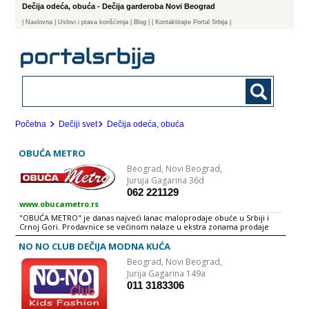
Dečija odeća, obuća - Dečija garderoba Novi Beograd
|
Naslovna
| Uslovi i prava korišćenja
|
Blog
|
| Kontaktirajte Portal Srbija |
Početna
Dečiji svet
Dečija odeća, obuća
OBUĆA METRO
Beograd,
Novi Beograd,
Juruja Gagarina 36d
062 221129
www.obucametro.rs
"OBUĆA METRO" je danas najveći lanac maloprodaje obuće u Srbiji i
Crnoj Gori. Prodavnice se većinom nalaze u ekstra zonama prodaje
SVAKO IMA PO NEŠTO, A MI IMAMO SVE. ONO ŠTO MI NEMAMO TO
VAMA NI NE TREBA.
NO NO CLUB DEČIJA MODNA KUĆA
Beograd,
Novi Beograd,
Jurija Gagarina 149a
011 3183306