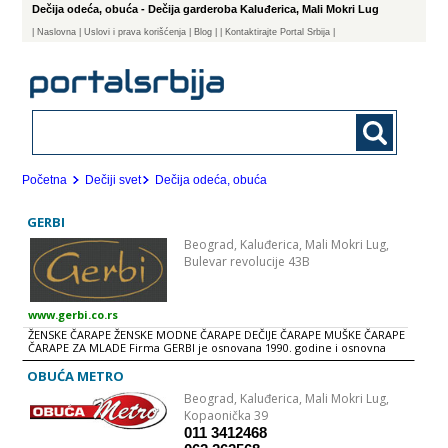
Dečija odeća, obuća - Dečija garderoba Kaluđerica, Mali Mokri Lug
|
Naslovna
| Uslovi i prava korišćenja
|
Blog
|
| Kontaktirajte Portal Srbija |
Početna
Dečiji svet
Dečija odeća, obuća
GERBI
Beograd,
Kaluđerica, Mali Mokri Lug,
Bulevar revolucije 43B
www.gerbi.co.rs
ŽENSKE ČARAPE ŽENSKE MODNE ČARAPE DEČIJE ČARAPE MUŠKE ČARAPE
ČARAPE ZA MLADE Firma GERBI je osnovana 1990. godine i osnovna
delatnost je proizvodnja i veleprodaja svih vrsta ženskih, muških i
dečijih čarapa. U proizvodnom programu se nalazi vrlo širok asortiman
OBUĆA METRO
proizvoda napravljenih od kvalitetnih uvoznih materijala: pamuka,
Beograd,
Kaluđerica, Mali Mokri Lug,
microfibera, lycre, polyamida, vune i akrila. RADNO VREME radnim
danima 09 - 17h subotom 09 - 15h
Kopaonička 39
011 3412468