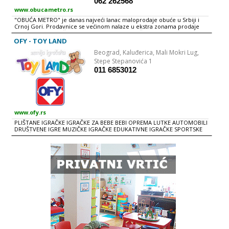
062 262568
www.obucametro.rs
"OBUĆA METRO" je danas najveći lanac maloprodaje obuće u Srbiji i
Crnoj Gori. Prodavnice se većinom nalaze u ekstra zonama prodaje
SVAKO IMA PO NEŠTO, A MI IMAMO SVE. ONO ŠTO MI NEMAMO TO
VAMA NI NE TREBA.
OFY - TOY LAND
Beograd,
Kaluđerica, Mali Mokri Lug,
Stepe Stepanovića 1
011 6853012
www.ofy.rs
PLIŠTANE IGRAČKE IGRAČKE ZA BEBE BEBI OPREMA LUTKE AUTOMOBILI
DRUŠTVENE IGRE MUZIČKE IGRAČKE EDUKATIVNE IGRAČKE SPORTSKE
IGRAČKE ŠKOLSKI PRIBOR PARTY PROGRAM LETNJI PROGRAM
NOVOGODIŠNjI PROGRAM GIRFT PROGRAM GARDEROBA OBUĆA