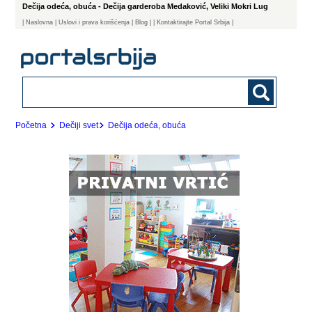
Dečija odeća, obuća - Dečija garderoba Medaković, Veliki Mokri Lug
|
Naslovna
| Uslovi i prava korišćenja
|
Blog
|
| Kontaktirajte Portal Srbija |
Početna
Dečiji svet
Dečija odeća, obuća