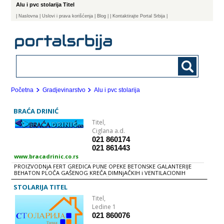
Alu i pvc stolarija Titel
|
Naslovna
| Uslovi i prava korišćenja
|
Blog
|
| Kontaktirajte Portal Srbija |
Početna
Gradjevinarstvo
Alu i pvc stolarija
BRAĆA DRINIĆ
Titel,
Ciglana a.d.
021 860174
021 861443
www.bracadrinic.co.rs
PROIZVODNjA FERT GREDICA PUNE OPEKE BETONSKE GALANTERIJE
BEHATON PLOČA GAŠENOG KREČA DIMNjAČKIH i VENTILACIONIH
ELEMENATA PVC STOLARIJE ŠKLADIŠTE GRAĐEVINSKOG MATERIJALA
UTOVAR / ISTOVAR i PREVOZ ROBE OBRADA BETONSKOG GVOŽĐA
STOLARIJA TITEL
INVESTIRANjE i IZGRADNjA STANBENIH i POSLOVNIH JEDINICA
Titel,
Ledine 1
021 860076