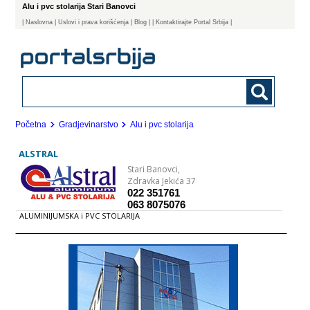
Alu i pvc stolarija Stari Banovci
|
Naslovna
| Uslovi i prava korišćenja
|
Blog
|
| Kontaktirajte Portal Srbija |
Početna
Gradjevinarstvo
Alu i pvc stolarija
ALSTRAL
Stari Banovci,
Zdravka Jekića 37
022 351761
063 8075076
ALUMINIJUMSKA i PVC STOLARIJA