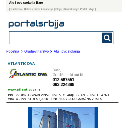
Alu i pvc stolarija Bare
|
Naslovna
| Uslovi i prava korišćenja
|
Blog
|
| Kontaktirajte Portal Srbija |
Početna
Gradjevinarstvo
Alu i pvc stolarija
ATLANTIC DVA
Bare,
Gradištanski put bb
012 587551
063 224888
www.atlanticdva.rs
PROIZVODNjA GRAĐEVINSKE PVC STOLARIJE PROZORI PVC ULAZNA
VRATA - PVC STOLARIJA SIGURNOSNA VRATA GARAŽNA VRATA
Sigurnosna vrata - Raznovrsnost dizajna, veličina i dezena. Atlantic dva
ulazna sigurnosna vrata proizvode se po najvišim standardima od
kvalitetnog i dugotrajnog materijala. Raznovrsnost dizajna i veličina
ulaznih vrata ne odražavaju se na kvalitet vrata.