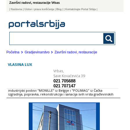
Završni radovi, restauracije Vrbas
|
Naslovna
| Uslovi i prava korišćenja
|
Blog
|
| Kontaktirajte Portal Srbija |
Početna
Gradjevinarstvo
Završni radovi, restauracije
VLASINA LUX
Vrbas,
Save Kovačevića 39
021 705688
021 707147
industrijski podovi "MONILLE" iz Belgije i "POLIMAG" iz Čačka
izgradnja, popravka, rekonstrukcija i sanacija svih vrsta građevinskih
objekata sanacija i hidroizolacija betonskih bazena, rezervoara, silosa
hidroizolacija ravnih krovova, stambenih i industrijskih objekata
restauracija objekata koji su pod zaštitom države zanatski radovi
keramičarski, teracerski, fasaderski, limarski, tesarski, armirački,
vodovod i kanalizacija, krovopokrivački unutrašnje i spoljno
opremanje