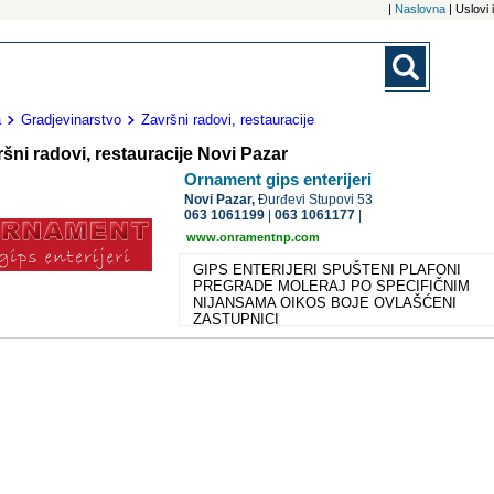
|
Naslovna
| Uslovi
a
Gradjevinarstvo
Završni radovi, restauracije
šni radovi, restauracije Novi Pazar
Ornament gips enterijeri
Novi Pazar,
Đurđevi Stupovi 53
063 1061199
|
063 1061177
|
www.onramentnp.com
GIPS ENTERIJERI SPUŠTENI PLAFONI
PREGRADE MOLERAJ PO SPECIFIČNIM
NIJANSAMA OIKOS BOJE OVLAŠĆENI
ZASTUPNICI