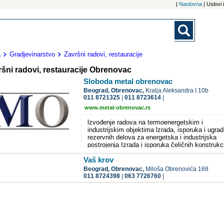
|
Naslovna
| Uslovi
a
Gradjevinarstvo
Završni radovi, restauracije
šni radovi, restauracije Obrenovac
Sloboda metal obrenovac
Beograd,
Obrenovac,
Kralja Aleksandra I 10b
011 8721325
|
011 8723614
|
www.metal-obrenovac.rs
lzvođenje radova na termoenergetskim i
industrijskim objektima lzrada, isporuka i ugrad
rezervnih delova za energetska i industrijska
postrojenja Izrada i isporuka čeličnih konstrukc
Termoizolaterski i limarski radovi A.K.Z. i
Vaš krov
farbarsko molerski-radovi Hidroizolacija
Građevinarstvo - oblast niskogradnje i
Beograd,
Obrenovac,
Miloša Obrenovića 168
visokogradnje Završni radovi u građevinarstvu
011 8724398
|
063 7726760
|
Ostale usluge (posredovanje, marketing,
inženjering...)