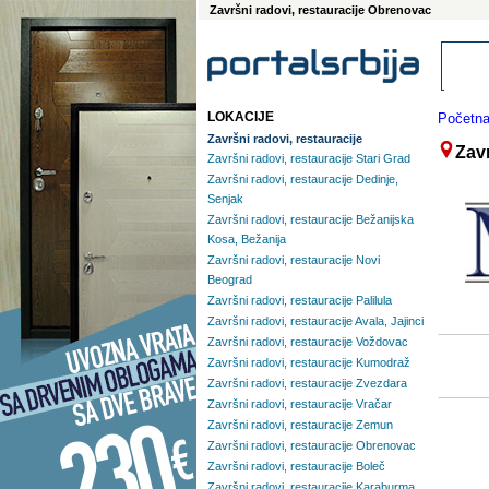
Završni radovi, restauracije Obrenovac
LOKACIJE
Početn
Završni radovi, restauracije
Zavr
Završni radovi, restauracije Stari Grad
Završni radovi, restauracije Dedinje,
Senjak
Završni radovi, restauracije Bežanijska
Kosa, Bežanija
Završni radovi, restauracije Novi
Beograd
Završni radovi, restauracije Palilula
Završni radovi, restauracije Avala, Jajinci
Završni radovi, restauracije Voždovac
Završni radovi, restauracije Kumodraž
Završni radovi, restauracije Zvezdara
Završni radovi, restauracije Vračar
Završni radovi, restauracije Zemun
Završni radovi, restauracije Obrenovac
Završni radovi, restauracije Boleč
Završni radovi, restauracije Karaburma