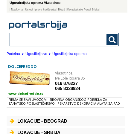
Ugostiteljska oprema Vlasotince
|
Naslovna
| Uslovi i prava korišćenja
|
Blog
|
| Kontaktirajte Portal Srbija |
Početna
Ugostiteljstvo
Ugostiteljska oprema
DOLCEFREDDO
Vlasotince,
Ive Lole Ribara 35
016 876227
065 8328924
www.dolcefreddo.rs
FIRMA SE BAVI UVOZOM : SIROVINA ORGANSKOG POREKLA ZA
ZANATSKO POSLASTIČARSVO i PEKARSTVO DEKORACIJA ALATA ZA RAD
MAŠINA ZA PROIZVODNjU
LOKACIJE - BEOGRAD
LOKACIJE - SRBIJA