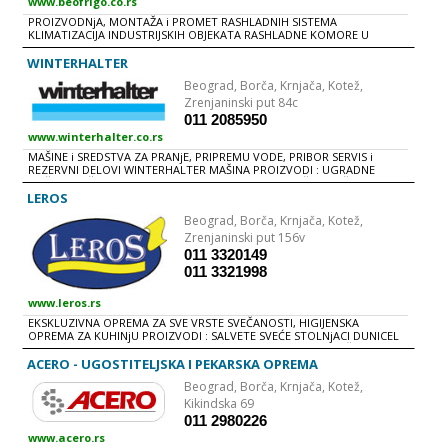
www.beofrigo.co.rs
PROIZVODNjA, MONTAŽA i PROMET RASHLADNIH SISTEMA
KLIMATIZACIJA INDUSTRIJSKIH OBJEKATA RASHLADNE KOMORE U
PREHRAMBENOJ INDUSTRIJI PROJEKTOVANjE SERVIS RASHLADNA
OPREMA ZA UGOSTITELjSTVO : PULTNE RASHLADNE VITRINE ZIDNE
WINTERHALTER
HORIZONTALNE RASHLADNE VITRINE VERTIKALNE SAMOSTALNE
Beograd,
Borča, Krnjača, Kotež,
RASHLADNE VITRINE VERTKALNE "MULTI-DECK" RASHLADNE VITRINE
VERTIKALNE "ROLL IN" RASHLADNE VITRINE VERTIKALNE RASHLADNE
Zrenjaninski put 84c
VITRINE SA STAKLENIM VRATIMA
011 2085950
www.winterhalter.co.rs
MAŠINE i SREDSTVA ZA PRANjE, PRIPREMU VODE, PRIBOR SERVIS i
REZERVNI DELOVI WINTERHALTER MAŠINA PROIZVODI : UGRADNE
MAŠINE MAŠINE ZA PRANjE CRNOG POSUĐA PROTOČNE MAŠINE
TRAČNE MAŠINE i MAŠINE SA AUTOMATSKIM TRANSPORTOM KORPI
LEROS
PRIPREMA VODE DETERDžENTI PRANjE PRIBORA ZA JELA SISTEMI
Beograd,
Borča, Krnjača, Kotež,
Zrenjaninski put 156v
011 3320149
011 3321998
www.leros.rs
EKSKLUZIVNA OPREMA ZA SVE VRSTE SVEČANOSTI, HIGIJENSKA
OPREMA ZA KUHINjU PROIZVODI : SALVETE SVEĆE STOLNjACI DUNICEL
STOLNE TRAKE STOLNE SUKNjE NADSTOLNjACI PVC AMBALAŽA
PODMETAČI DRŽAĆI ZA PRIBOR PAL-OV PROGRAM
ACERO - UGOSTITELJSKA I PEKARSKA OPREMA
Beograd,
Borča, Krnjača, Kotež,
Kikindska 69
011 2980226
www.acero.rs