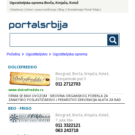
Ugostiteljska oprema Borča, Krnjača, Kotež
|
Naslovna
| Uslovi i prava korišćenja
|
Blog
|
| Kontaktirajte Portal Srbija |
Početna
Ugostiteljstvo
Ugostiteljska oprema
DOLCEFREDDO
Beograd,
Borča, Krnjača, Kotež,
Zrenjaninski put 3
011 2712703
www.dolcefreddo.rs
FIRMA SE BAVI UVOZOM : SIROVINA ORGANSKOG POREKLA ZA
ZANATSKO POSLASTIČARSVO i PEKARSTVO DEKORACIJA ALATA ZA RAD
MAŠINA ZA PROIZVODNjU
BEO - FRIGO
Beograd,
Borča, Krnjača, Kotež,
7. jula 36a
011 3322121
063 243718