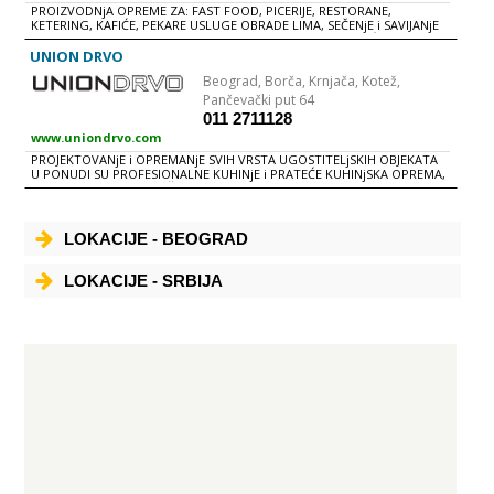
PROIZVODNjA OPREME ZA: FAST FOOD, PICERIJE, RESTORANE,
KETERING, KAFIĆE, PEKARE USLUGE OBRADE LIMA, SEČENjE i SAVIJANjE
LIMA PROIZVODI : NEUTRALNI i HLADNI STOLOVI PIZZA PEĆI
PALAČINKARE ROŠTILj FRITEZE
UNION DRVO
Beograd,
Borča, Krnjača, Kotež,
Pančevački put 64
011 2711128
www.uniondrvo.com
PROJEKTOVANjE i OPREMANjE SVIH VRSTA UGOSTITELjSKIH OBJEKATA
U PONUDI SU PROFESIONALNE KUHINjE i PRATEĆE KUHINjSKA OPREMA,
SITAN INVENTAR, NAMEŠTAJ ZA ENTERIJER i EXTERIJER, TENDE i
SUNCOBRANI
LOKACIJE - BEOGRAD
LOKACIJE - SRBIJA