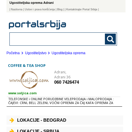
Ugostiteljska oprema Adrani
|
Naslovna
| Uslovi i prava korišćenja
|
Blog
|
| Kontaktirajte Portal Srbija |
Početna
Ugostiteljstvo
Ugostiteljska oprema
COFFEE & TEA SHOP
Adrani,
Adrani 36
060 7426474
www.soljica.com
TELEFONSKE i ONLINE PORUDžBINE VELEPRODAJA i MALOPRODAJA :
ČAJEVI: CRNI, BELI, ZELENI, VOĆNI OPREMA ZA ČAJ KAFA OPREMA ZA
KAFU POKLON PAKETI ZA SVAKODNEVNE i POSEBNE PRILIKE APARATI
ZA KAFU i ESPRESSO - PRODAJA IZNAJMLjIVANjE OPREME i
PROFESIONALNE OSOBE ZA PRIPREMU ČAJA i KAFE
LOKACIJE - BEOGRAD
LOKACIJE - SRBIJA