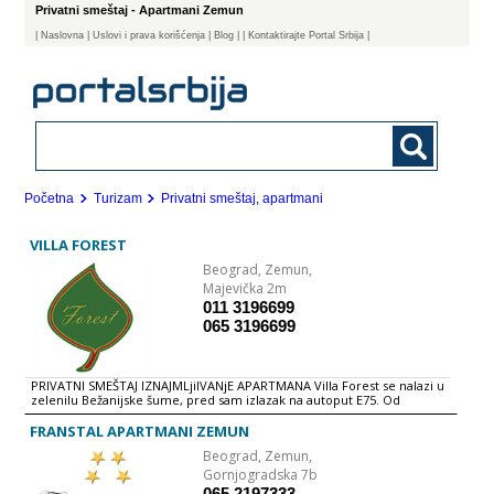
Privatni smeštaj - Apartmani Zemun
|
Naslovna
| Uslovi i prava korišćenja
|
Blog
|
| Kontaktirajte Portal Srbija |
Početna
Turizam
Privatni smeštaj, apartmani
VILLA FOREST
Beograd,
Zemun,
Majevička 2m
011 3196699
065 3196699
PRIVATNI SMEŠTAJ IZNAJMLjiIVANjE APARTMANA Villa Forest se nalazi u
zelenilu Bežanijske šume, pred sam izlazak na autoput E75. Od
aerodroma je, kao i od centra grada udaljena svega 7 km.
Raspolažemo sa 18 soba i 6 apartmana, opremljenih po svim
FRANSTAL APARTMANI ZEMUN
standardima svetskog hotelijerstva. Za naše goste obezbedili smo
Beograd,
Zemun,
sopstveni veliki parking sa video nadzorom i besplatan bežični
internet. Sve sobe i apartmani poseduju savremeno opremljena
Gornjogradska 7b
kupatila sa fenom, klima uređaje, satelitsku TV, mini bar, sef, telefon...
065 2197333